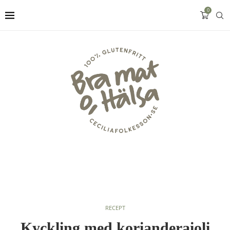
0
RECEPT
Kyckling med korianderaioli