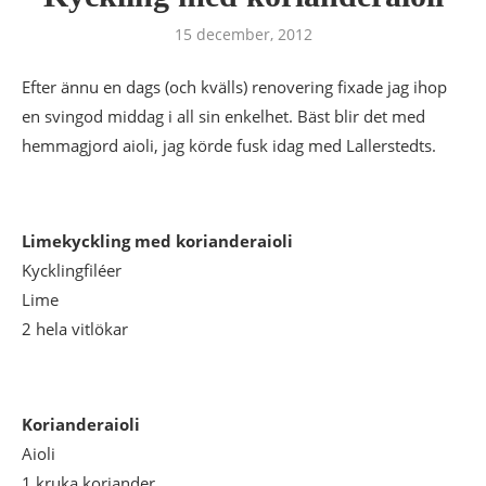
15 december, 2012
Efter ännu en dags (och kvälls) renovering fixade jag ihop
en svingod middag i all sin enkelhet. Bäst blir det med
hemmagjord aioli, jag körde fusk idag med Lallerstedts.
Limekyckling med korianderaioli
Kycklingfiléer
Lime
2 hela vitlökar
Korianderaioli
Aioli
1 kruka koriander