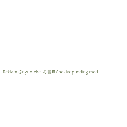
Reklam @nyttoteket 💪🏼🍫Chokladpudding med