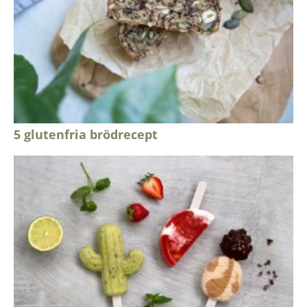
5 glutenfria brödrecept