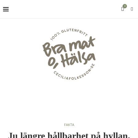
0
FAKTA
Ju längre hållbarhet på hyllan,