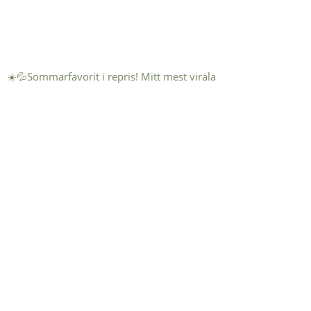
☀️💦Sommarfavorit i repris! Mitt mest virala