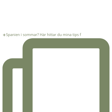
☀️Spanien i sommar? Här hittar du mina tips f