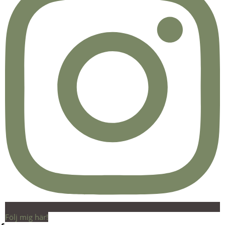
Följ mig här!