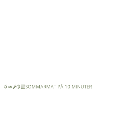
🥭🥑🌶️🍋‍🟩SOMMARMAT PÅ 10 MINUTER