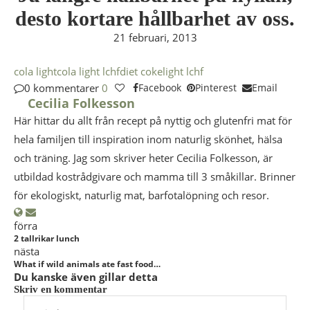
desto kortare hållbarhet av oss.
21 februari, 2013
cola light
cola light lchf
diet coke
light lchf
0 kommentarer
0
Facebook
Pinterest
Email
Cecilia Folkesson
Här hittar du allt från recept på nyttig och glutenfri mat för
hela familjen till inspiration inom naturlig skönhet, hälsa
och träning. Jag som skriver heter Cecilia Folkesson, är
utbildad kostrådgivare och mamma till 3 småkillar. Brinner
för ekologiskt, naturlig mat, barfotalöpning och resor.
förra
2 tallrikar lunch
nästa
What if wild animals ate fast food…
Du kanske även gillar detta
Skriv en kommentar