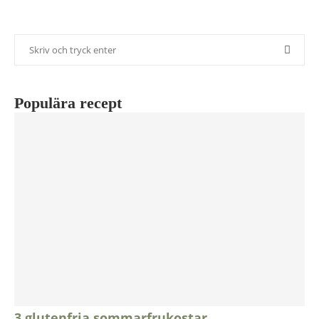
Populära recept
3 glutenfria sommarfrukostar