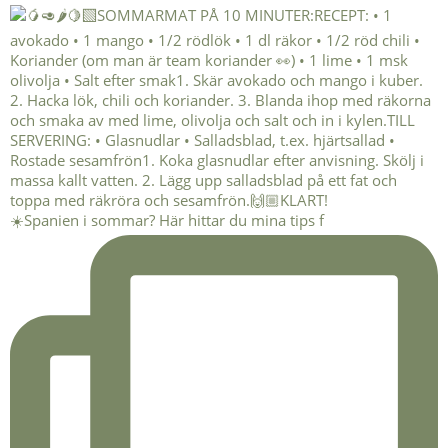
☀️Spanien i sommar? Här hittar du mina tips f