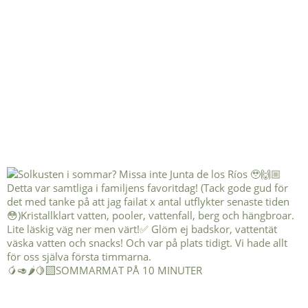
🥭🥑🌶️🍋‍🟩SOMMARMAT PÅ 10 MINUTER