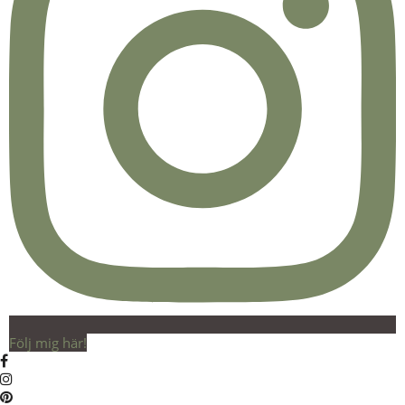
Följ mig här!