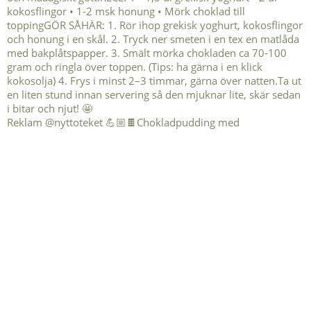
Reklam @nyttoteket 💪🏼🍫Chokladpudding med