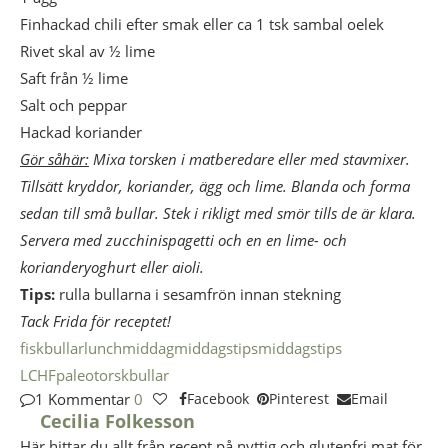
Finhackad chili efter smak eller ca 1 tsk sambal oelek
Rivet skal av ½ lime
Saft från ½ lime
Salt och peppar
Hackad koriander
Gör såhär:
Mixa torsken i matberedare eller med stavmixer.
Tillsätt kryddor, koriander, ägg och lime. Blanda och forma
sedan till små bullar. Stek i rikligt med smör tills de är klara.
Servera med zucchinispagetti och en en lime- och
korianderyoghurt eller aioli.
Tips:
rulla bullarna i sesamfrön innan stekning
Tack Frida för receptet!
fiskbullar
lunch
middag
middagstips
middagstips
LCHF
paleo
torskbullar
1 Kommentar
0
Facebook
Pinterest
Email
Cecilia Folkesson
Här hittar du allt från recept på nyttig och glutenfri mat för