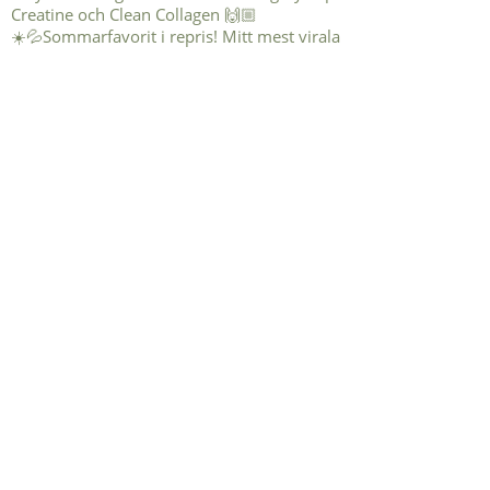
☀️💦Sommarfavorit i repris! Mitt mest virala