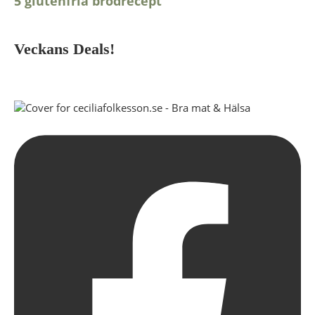
5 glutenfria brödrecept
Veckans Deals!