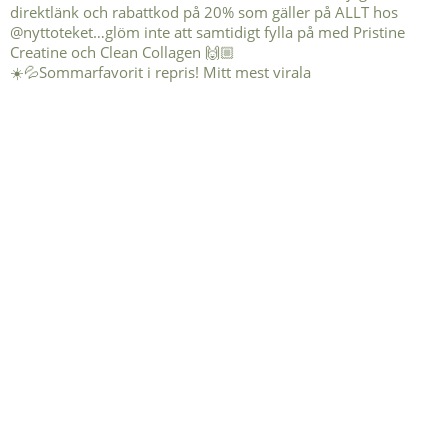
☀️💦Sommarfavorit i repris! Mitt mest virala