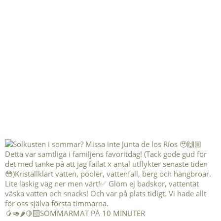
🥭🥑🌶️🍋‍🟩SOMMARMAT PÅ 10 MINUTER