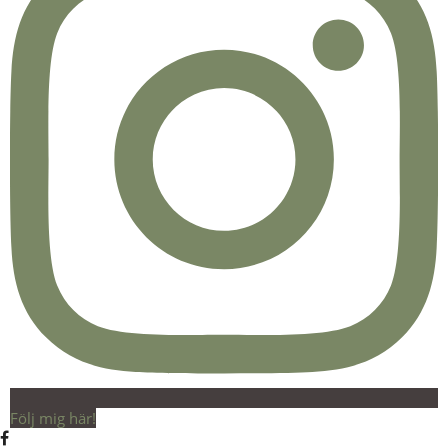
Följ mig här!