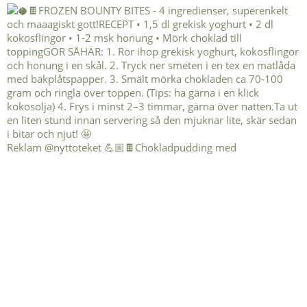
Reklam @nyttoteket 💪🏼🍫Chokladpudding med