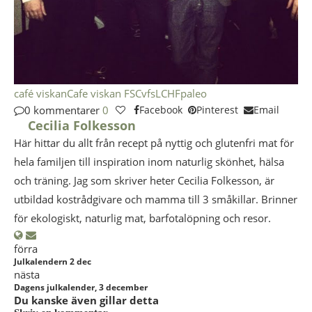
café viskan
Cafe viskan FS
Cvfs
LCHF
paleo
0 kommentarer
0
Facebook
Pinterest
Email
Cecilia Folkesson
Här hittar du allt från recept på nyttig och glutenfri mat för
hela familjen till inspiration inom naturlig skönhet, hälsa
och träning. Jag som skriver heter Cecilia Folkesson, är
utbildad kostrådgivare och mamma till 3 småkillar. Brinner
för ekologiskt, naturlig mat, barfotalöpning och resor.
förra
Julkalendern 2 dec
nästa
Dagens julkalender, 3 december
Du kanske även gillar detta