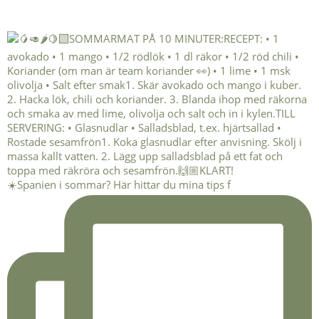
☀️Spanien i sommar? Här hittar du mina tips f