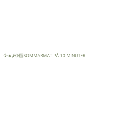
🥭🥑🌶️🍋‍🟩SOMMARMAT PÅ 10 MINUTER