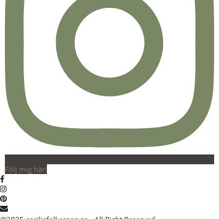
Följ mig här!