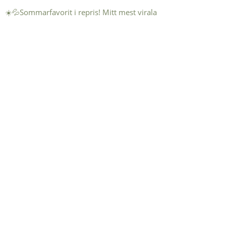
☀️💦Sommarfavorit i repris! Mitt mest virala