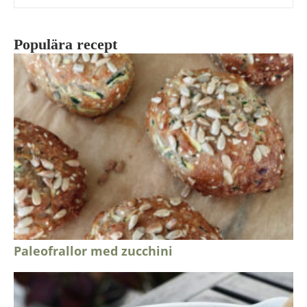
Populära recept
Paleofrallor med zucchini