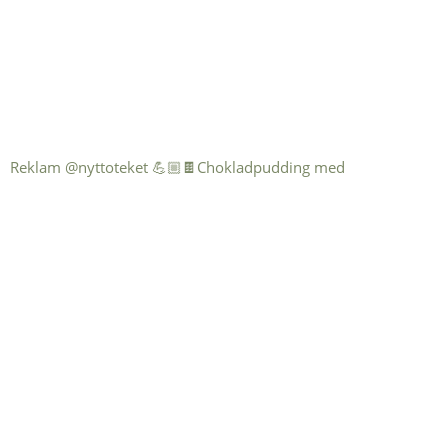
Reklam @nyttoteket 💪🏼🍫Chokladpudding med