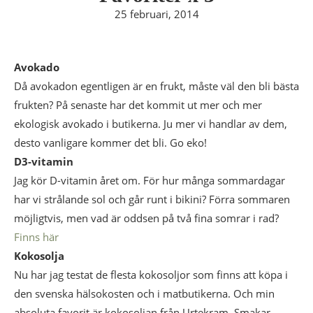
25 februari, 2014
Avokado
Då avokadon egentligen är en frukt, måste väl den bli bästa
frukten? På senaste har det kommit ut mer och mer
ekologisk avokado i butikerna. Ju mer vi handlar av dem,
desto vanligare kommer det bli. Go eko!
D3-vitamin
Jag kör D-vitamin året om. För hur många sommardagar
har vi strålande sol och går runt i bikini? Förra sommaren
möjligtvis, men vad är oddsen på två fina somrar i rad?
Finns här
Kokosolja
Nu har jag testat de flesta kokosoljor som finns att köpa i
den svenska hälsokosten och i matbutikerna. Och min
absoluta favorit är kokosoljan från Urtekram. Smakar