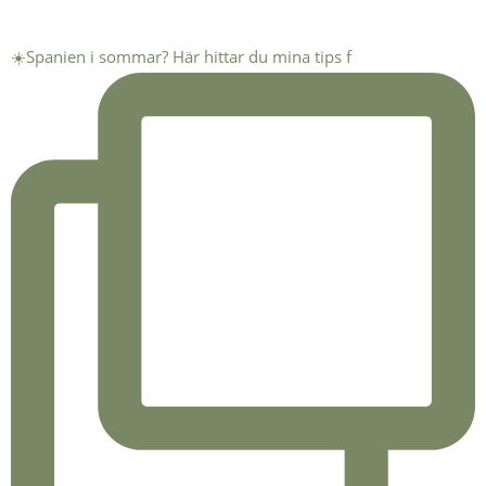
☀️Spanien i sommar? Här hittar du mina tips f