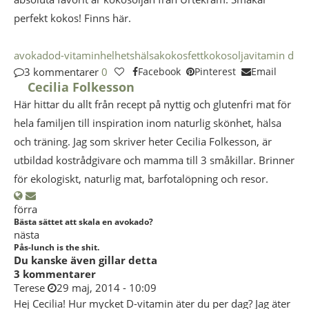
perfekt kokos! Finns här.
avokado
d-vitamin
helhetshälsa
kokosfett
kokosolja
vitamin d
3 kommentarer
0
Facebook
Pinterest
Email
Cecilia Folkesson
Här hittar du allt från recept på nyttig och glutenfri mat för
hela familjen till inspiration inom naturlig skönhet, hälsa
och träning. Jag som skriver heter Cecilia Folkesson, är
utbildad kostrådgivare och mamma till 3 småkillar. Brinner
för ekologiskt, naturlig mat, barfotalöpning och resor.
förra
Bästa sättet att skala en avokado?
nästa
Pås-lunch is the shit.
Du kanske även gillar detta
3 kommentarer
Terese
29 maj, 2014 - 10:09
Hej Cecilia! Hur mycket D-vitamin äter du per dag? Jag äter