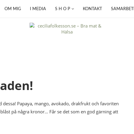
OM MIG
I MEDIA
S H O P
KONTAKT
SAMARBET
naden!
essa! Papaya, mango, avokado, drakfrukt och favoriten
v blåst på några kronor… Får se det som en god gärning att