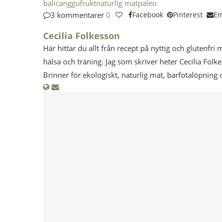
bali
canggu
frukt
naturlig mat
paleo
3 kommentarer
0
Facebook
Pinterest
Em
Cecilia Folkesson
Här hittar du allt från recept på nyttig och glutenfri 
hälsa och träning. Jag som skriver heter Cecilia Folk
Brinner för ekologiskt, naturlig mat, barfotalöpning 