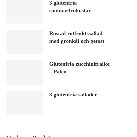
3 glutenfria
sommarfrukostar
Rostad rotfruktssallad
med grönkål och getost
Glutenfria zucchinifrallor
– Paleo
3 glutenfria sallader