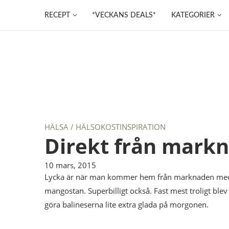
RECEPT
*VECKANS DEALS*
KATEGORIER
HÄLSA / HÄLSOKOST
INSPIRATION
Direkt från mark
10 mars, 2015
Lycka är när man kommer hem från marknaden med d
mangostan. Superbilligt också. Fast mest troligt ble
göra balineserna lite extra glada på morgonen.