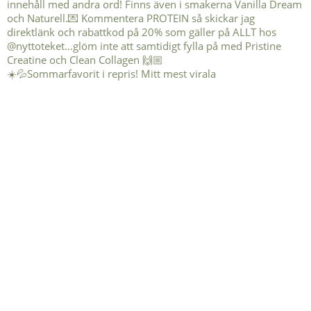
☀️💦Sommarfavorit i repris! Mitt mest virala