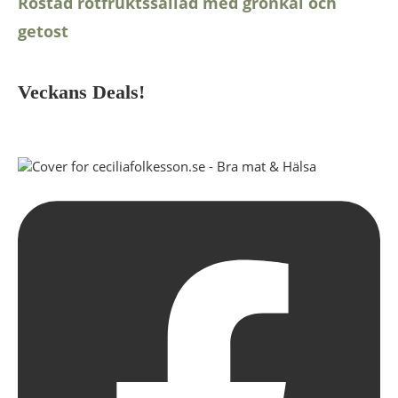
Rostad rotfruktssallad med grönkål och
getost
Veckans Deals!