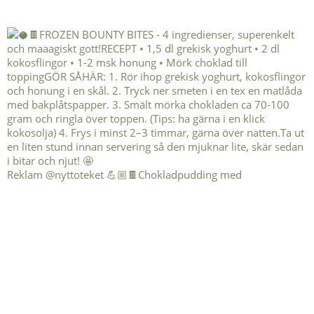
Reklam @nyttoteket 💪🏼🍫Chokladpudding med