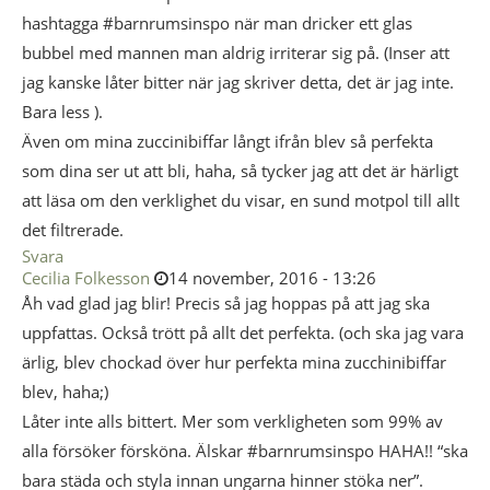
hashtagga #barnrumsinspo när man dricker ett glas
bubbel med mannen man aldrig irriterar sig på. (Inser att
jag kanske låter bitter när jag skriver detta, det är jag inte.
Bara less ).
Även om mina zuccinibiffar långt ifrån blev så perfekta
som dina ser ut att bli, haha, så tycker jag att det är härligt
att läsa om den verklighet du visar, en sund motpol till allt
det filtrerade.
Svara
Cecilia Folkesson
14 november, 2016 - 13:26
Åh vad glad jag blir! Precis så jag hoppas på att jag ska
uppfattas. Också trött på allt det perfekta. (och ska jag vara
ärlig, blev chockad över hur perfekta mina zucchinibiffar
blev, haha;)
Låter inte alls bittert. Mer som verkligheten som 99% av
alla försöker försköna. Älskar #barnrumsinspo HAHA!! “ska
bara städa och styla innan ungarna hinner stöka ner”.