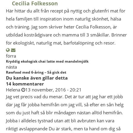
Cecilia Folkesson
Här hittar du allt från recept på nyttig och glutenfri mat för
hela familjen till inspiration inom naturlig skönhet, hälsa
och träning. Jag som skriver heter Cecilia Folkesson, är
utbildad kostrådgivare och mamma till 3 småkillar. Brinner
för ekologiskt, naturlig mat, barfotalöpning och resor.
förra
Kryddig ekologisk chai latte med mandelmjölk
nästa
Rawfood med 6-åring – Så gick det
Du kanske även gillar detta
14 kommentarer
Helena
13 november, 2016 - 20:21
Jag vet precis vad du menar. Det är tur att jag har ett jobb
där jag får jobba hemifrån om jag vill, så efter en sån helg
som du just haft så blir måndagen nästan alltid hemifrån.
Jobba i alldeles tystnad utan att bli avbruten kan vara
riktigt avslappnande Du är stark, men ta hand om dig så