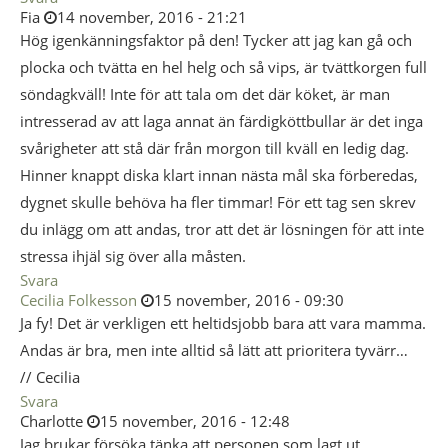
Fia
14 november, 2016 - 21:21
Hög igenkänningsfaktor på den! Tycker att jag kan gå och
plocka och tvätta en hel helg och så vips, är tvättkorgen full
söndagkväll! Inte för att tala om det där köket, är man
intresserad av att laga annat än färdigköttbullar är det inga
svårigheter att stå där från morgon till kväll en ledig dag.
Hinner knappt diska klart innan nästa mål ska förberedas,
dygnet skulle behöva ha fler timmar! För ett tag sen skrev
du inlägg om att andas, tror att det är lösningen för att inte
stressa ihjäl sig över alla måsten.
Svara
Cecilia Folkesson
15 november, 2016 - 09:30
Ja fy! Det är verkligen ett heltidsjobb bara att vara mamma.
Andas är bra, men inte alltid så lätt att prioritera tyvärr…
// Cecilia
Svara
Charlotte
15 november, 2016 - 12:48
Jag brukar försöka tänka att personen som lagt ut