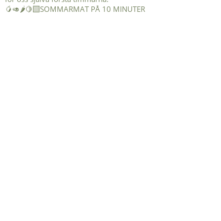
🥭🥑🌶️🍋‍🟩SOMMARMAT PÅ 10 MINUTER