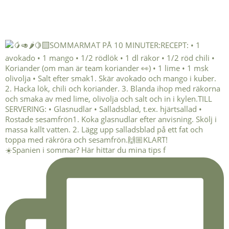
☀️Spanien i sommar? Här hittar du mina tips f