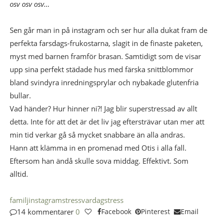
osv osv osv…
Sen går man in på instagram och ser hur alla dukat fram de
perfekta farsdags-frukostarna, slagit in de finaste paketen,
myst med barnen framför brasan. Samtidigt som de visar
upp sina perfekt städade hus med färska snittblommor
bland svindyra inredningsprylar och nybakade glutenfria
bullar.
Vad händer? Hur hinner ni?! Jag blir superstressad av allt
detta. Inte för att det är det liv jag eftersträvar utan mer att
min tid verkar gå så mycket snabbare än alla andras.
Hann att klämma in en promenad med Otis i alla fall.
Eftersom han ändå skulle sova middag. Effektivt. Som
alltid.
familj
instagram
stress
vardagstress
14 kommentarer
0
Facebook
Pinterest
Email