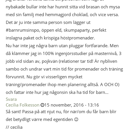
nybakade bullar inte har hunnit sitta vid brasan och mysa
med sin familj med hemmagjord choklad, och vice versa.
Det är ju inte samma person som lägger ut
#barnrumsinspo, öppen eld, skumpaparty, perfekt
inslagna paket och krispiga höstpromenader.
Nu har inte jag några barn utan pluggar fortfarande. Men
då klämmer jag in 100% ingenjörsstudier på masternivå, 3
jobb vid sidan av, pojkvän (relationer tar tid! Är nybliven
sambo och undrar vart min tid för promenader och träning
förvunnit. Nu gör vi visserligen mycket
träning/promenader ihop men planering alltså. A OCH O)
och fattar inte hur jag någonsin ska ha tid för barn…
Svara
Cecilia Folkesson
15 november, 2016 - 13:16
Så sant! Passa på att njut nu, för när/om du får barn blir
det betydligt värre med egentiden 😉
// cecilia