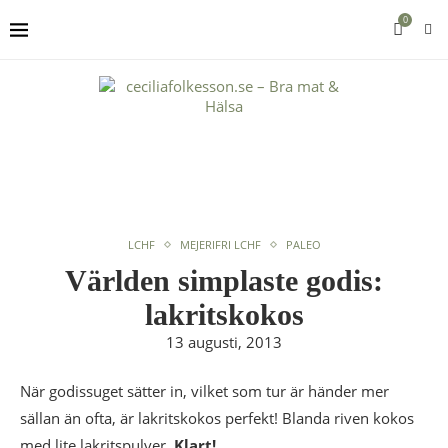
0
LCHF
MEJERIFRI LCHF
PALEO
Världen simplaste godis:
lakritskokos
13 augusti, 2013
När godissuget sätter in, vilket som tur är händer mer
sällan än ofta, är lakritskokos perfekt! Blanda riven kokos
med lite lakritspulver.
Klart!