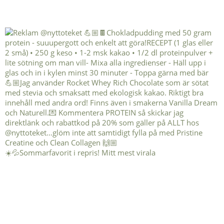
☀️💦Sommarfavorit i repris! Mitt mest virala