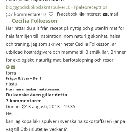
blogg
godis
kokos
lakritspulver
LCHF
paleo
recept
tips
7 kommentarer
0
Facebook
Pinterest
Email
Cecilia Folkesson
Här hittar du allt från recept på nyttig och glutenfri mat för
hela familjen till inspiration inom naturlig skönhet, hälsa
och träning. Jag som skriver heter Cecilia Folkesson, är
utbildad kostrådgivare och mamma till 3 småkillar. Brinner
för ekologiskt, naturlig mat, barfotalöpning och resor.
förra
Frågor & Svar – Del 1
nästa
Hur man minskar matstressen.
Du kanske även gillar detta
7 kommentarer
Gunnel
13 augusti, 2013 - 19:35
Hej
kan jag kopa lakrispulver i svenska halsokostaffarer? (ar pa
vag till Gtb i slutet av veckan)?