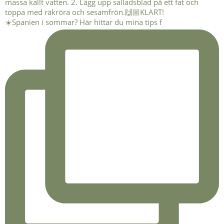
☀️Spanien i sommar? Här hittar du mina tips f