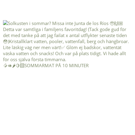
🥭🥑🌶️🍋‍🟩SOMMARMAT PÅ 10 MINUTER