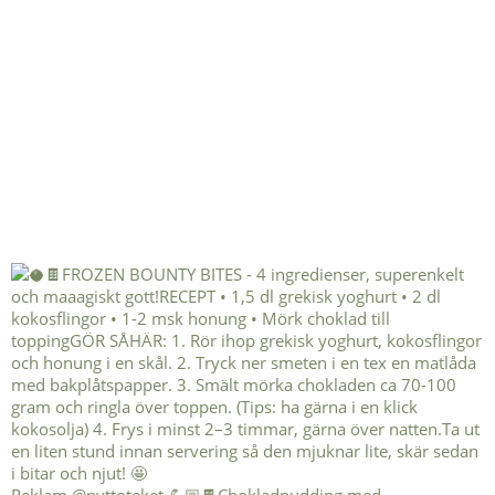
Reklam @nyttoteket 💪🏼🍫Chokladpudding med