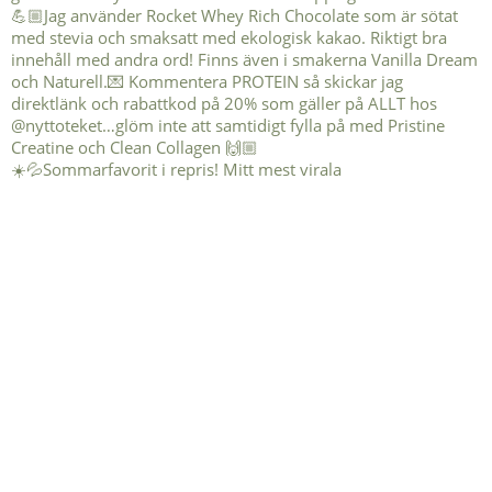
☀️💦Sommarfavorit i repris! Mitt mest virala