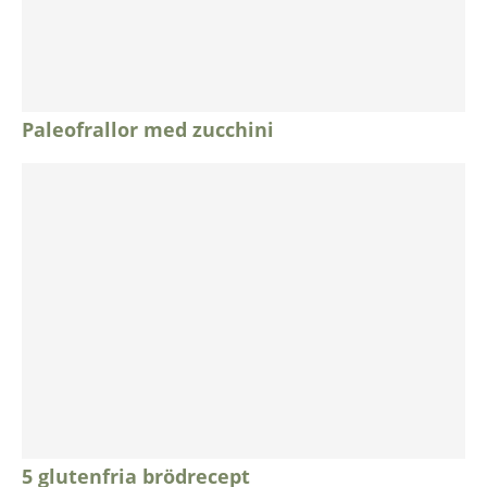
Paleofrallor med zucchini
5 glutenfria brödrecept