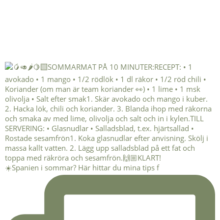
☀️Spanien i sommar? Här hittar du mina tips f