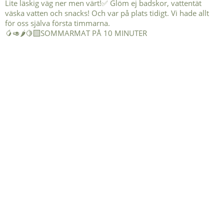
🥭🥑🌶️🍋‍🟩SOMMARMAT PÅ 10 MINUTER