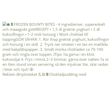
Reklam @nyttoteket 💪🏼🍫Chokladpudding med