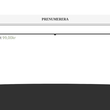
t
99,00
kr