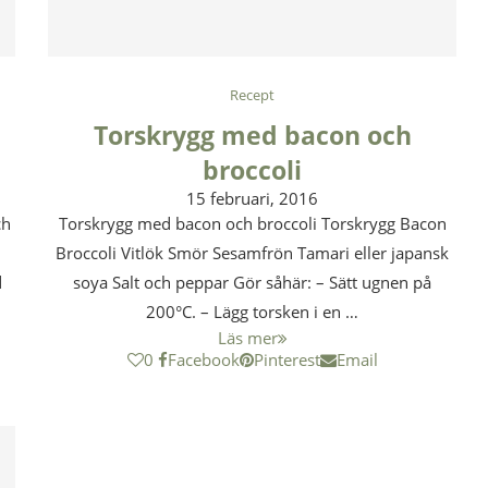
Recept
Torskrygg med bacon och
broccoli
15 februari, 2016
ch
Torskrygg med bacon och broccoli Torskrygg Bacon
Broccoli Vitlök Smör Sesamfrön Tamari eller japansk
d
soya Salt och peppar Gör såhär: – Sätt ugnen på
200°C. – Lägg torsken i en …
Läs mer
0
Facebook
Pinterest
Email