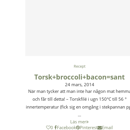
Recept
Torsk+broccoli+bacon=sant
24 mars, 2014
När man tycker att man inte har någon mat hemm
och får till detta! – Torskfilé i ugn 150°C till 56 °
innertemperatur (fick sig en omgång i stekpannan p
…
Läs mer
0
Facebook
Pinterest
Email