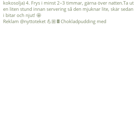
Reklam @nyttoteket 💪🏼🍫Chokladpudding med