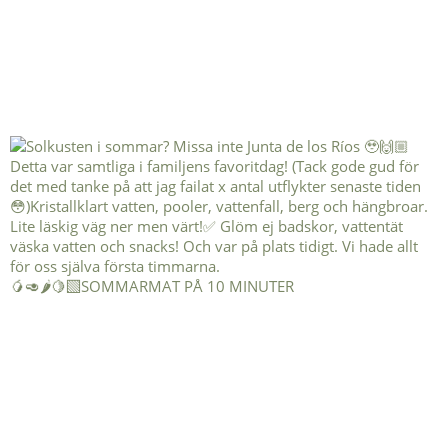
🥭🥑🌶️🍋‍🟩SOMMARMAT PÅ 10 MINUTER