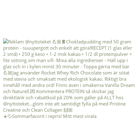
☀️💦Sommarfavorit i repris! Mitt mest virala