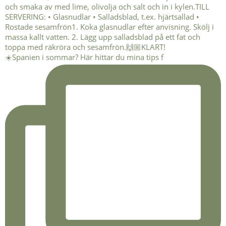
☀️Spanien i sommar? Här hittar du mina tips f