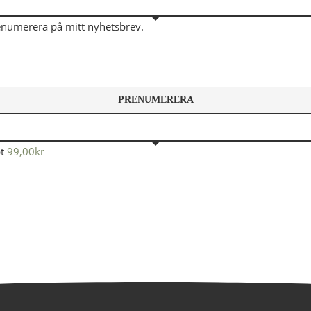
renumerera på mitt nyhetsbrev.
t
99,00
kr