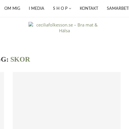
OM MIG
I MEDIA
S H O P
KONTAKT
SAMARBET
GG:
SKOR