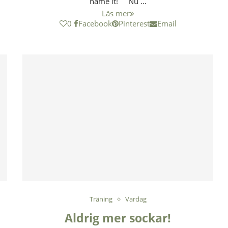
name it! Nu …
Läs mer
0
Facebook
Pinterest
Email
Träning
Vardag
Aldrig mer sockar!