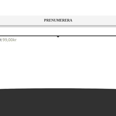
t
99,00
kr