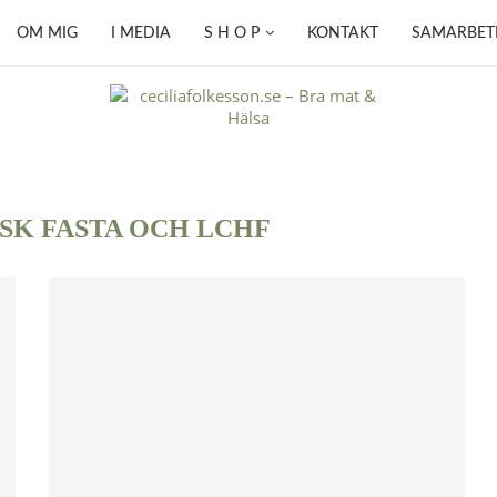
OM MIG
I MEDIA
S H O P
KONTAKT
SAMARBET
SK FASTA OCH LCHF