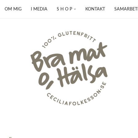
OM MIG
I MEDIA
S H O P
KONTAKT
SAMARBET