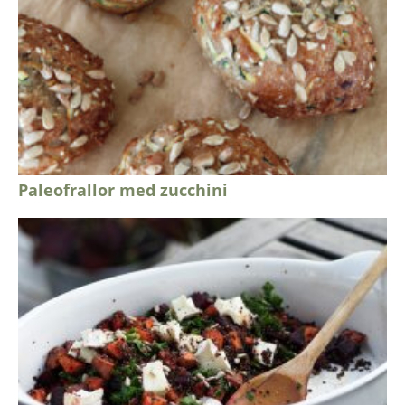
Paleofrallor med zucchini