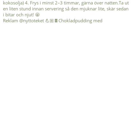
Reklam @nyttoteket 💪🏼🍫Chokladpudding med