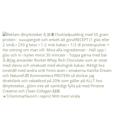
☀️💦Sommarfavorit i repris! Mitt mest virala