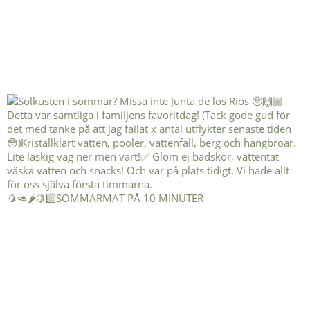
🥭🥑🌶️🍋‍🟩SOMMARMAT PÅ 10 MINUTER