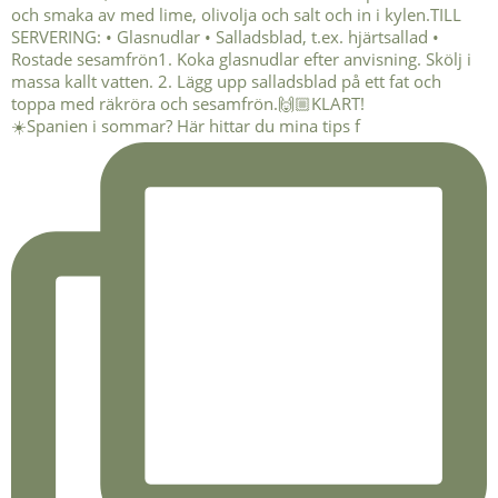
☀️Spanien i sommar? Här hittar du mina tips f