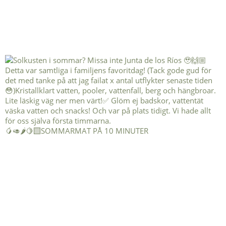
🥭🥑🌶️🍋‍🟩SOMMARMAT PÅ 10 MINUTER