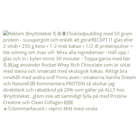
☀️💦Sommarfavorit i repris! Mitt mest virala