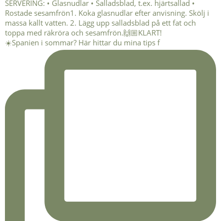
☀️Spanien i sommar? Här hittar du mina tips f