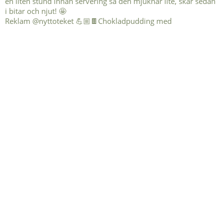
Reklam @nyttoteket 💪🏼🍫Chokladpudding med