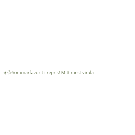
☀️💦Sommarfavorit i repris! Mitt mest virala