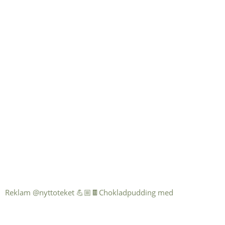
Reklam @nyttoteket 💪🏼🍫Chokladpudding med