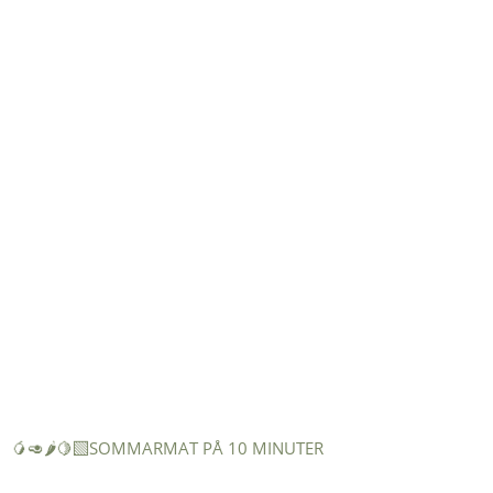
🥭🥑🌶️🍋‍🟩SOMMARMAT PÅ 10 MINUTER