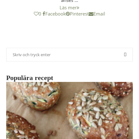
anses …
Läs mer
0
Facebook
Pinterest
Email
Populära recept