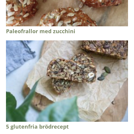
Paleofrallor med zucchini
5 glutenfria brödrecept