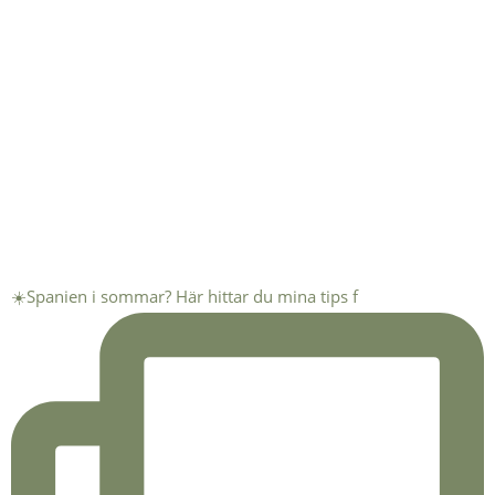
☀️Spanien i sommar? Här hittar du mina tips f