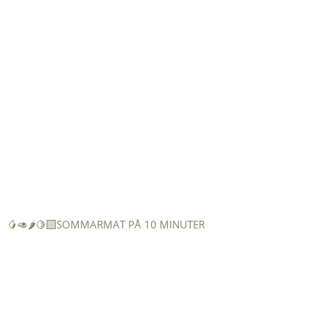
🥭🥑🌶️🍋‍🟩SOMMARMAT PÅ 10 MINUTER