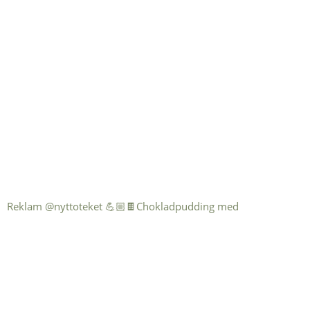
Reklam @nyttoteket 💪🏼🍫Chokladpudding med