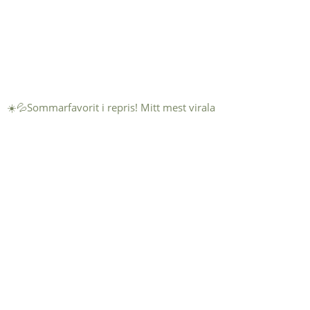
☀️💦Sommarfavorit i repris! Mitt mest virala