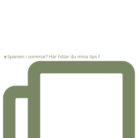
☀️Spanien i sommar? Här hittar du mina tips f