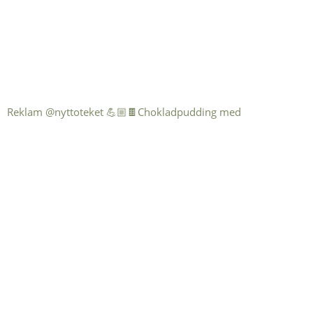
Reklam @nyttoteket 💪🏼🍫Chokladpudding med