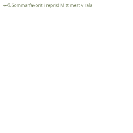
☀️💦Sommarfavorit i repris! Mitt mest virala