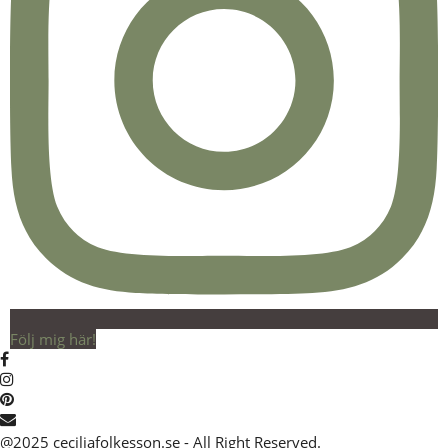
Följ mig här!
@2025 ceciliafolkesson.se - All Right Reserved.