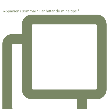
☀️Spanien i sommar? Här hittar du mina tips f