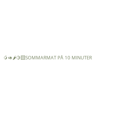
🥭🥑🌶️🍋‍🟩SOMMARMAT PÅ 10 MINUTER