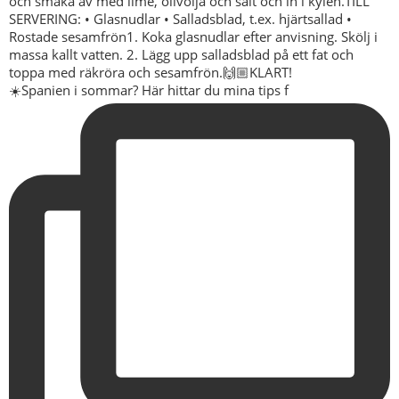
☀️Spanien i sommar? Här hittar du mina tips f