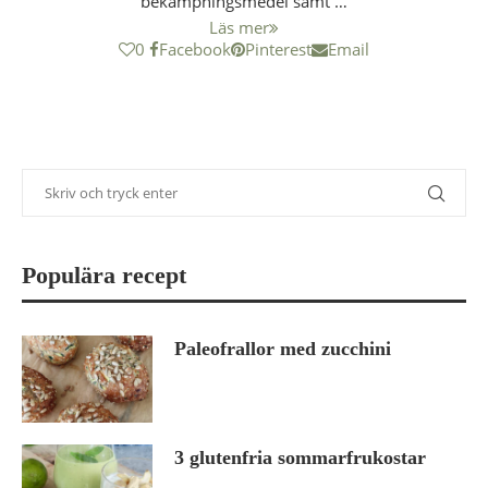
bekämpningsmedel samt …
Läs mer
0
Facebook
Pinterest
Email
Populära recept
Paleofrallor med zucchini
3 glutenfria sommarfrukostar