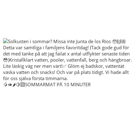
🥭🥑🌶️🍋‍🟩SOMMARMAT PÅ 10 MINUTER