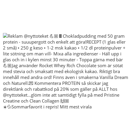
☀️💦Sommarfavorit i repris! Mitt mest virala