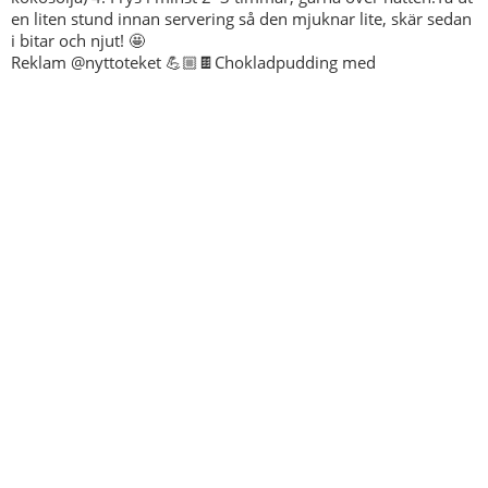
Reklam @nyttoteket 💪🏼🍫Chokladpudding med