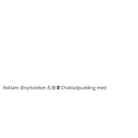
Reklam @nyttoteket 💪🏼🍫Chokladpudding med