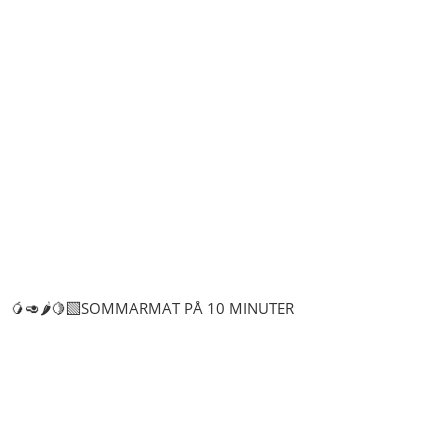
🥭🥑🌶️🍋‍🟩SOMMARMAT PÅ 10 MINUTER