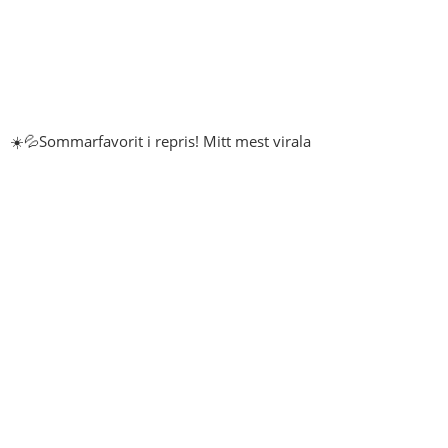
☀️💦Sommarfavorit i repris! Mitt mest virala