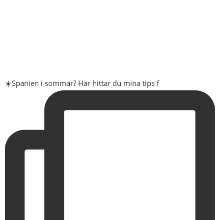
☀️Spanien i sommar? Här hittar du mina tips f