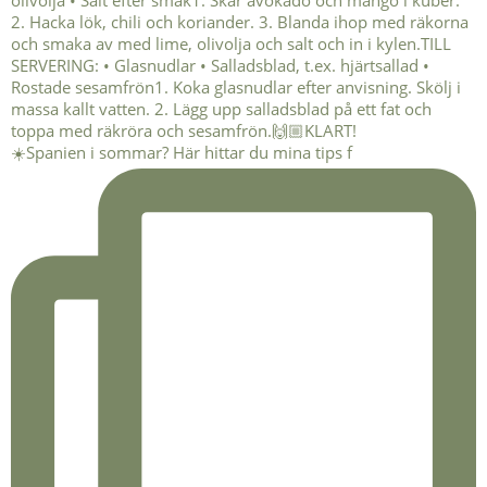
☀️Spanien i sommar? Här hittar du mina tips f