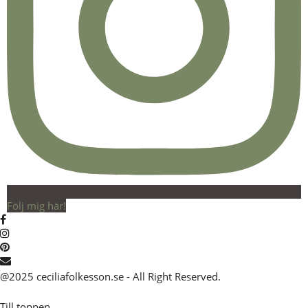
Följ mig här!
@2025 ceciliafolkesson.se - All Right Reserved.
Till toppen