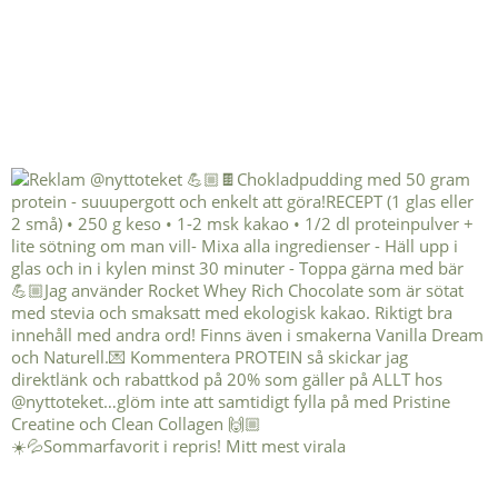
☀️💦Sommarfavorit i repris! Mitt mest virala