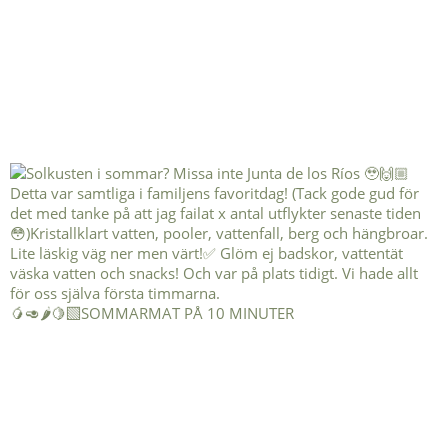
🥭🥑🌶️🍋‍🟩SOMMARMAT PÅ 10 MINUTER