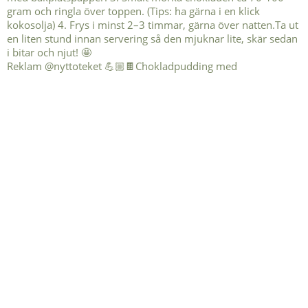
Reklam @nyttoteket 💪🏼🍫Chokladpudding med