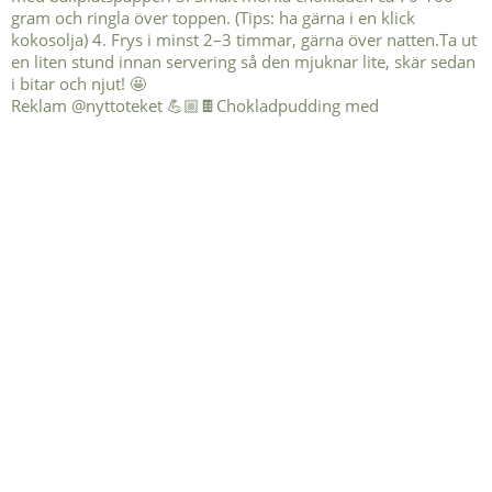
Reklam @nyttoteket 💪🏼🍫Chokladpudding med