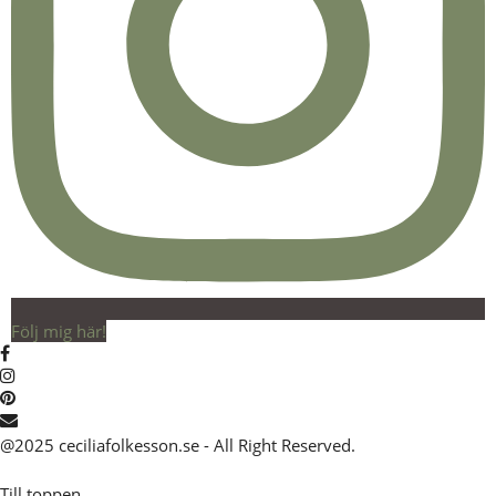
Följ mig här!
@2025 ceciliafolkesson.se - All Right Reserved.
Till toppen