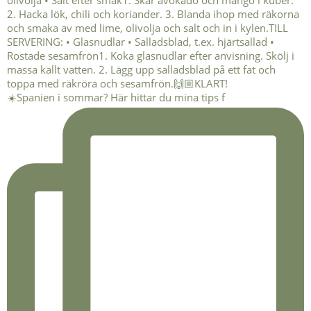
☀️Spanien i sommar? Här hittar du mina tips f