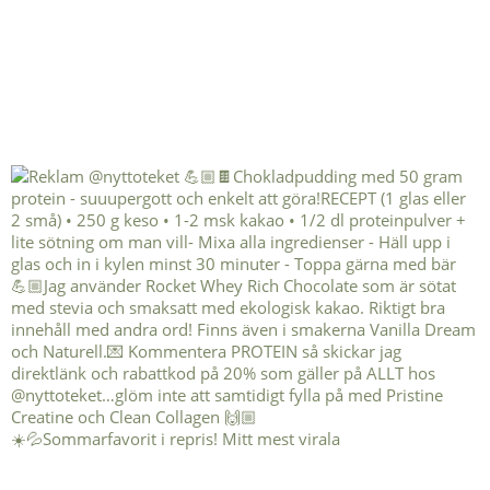
☀️💦Sommarfavorit i repris! Mitt mest virala