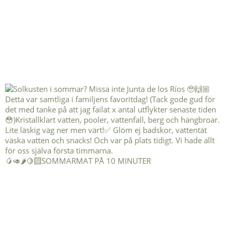
🥭🥑🌶️🍋‍🟩SOMMARMAT PÅ 10 MINUTER