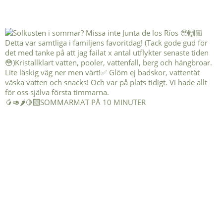
🥭🥑🌶️🍋‍🟩SOMMARMAT PÅ 10 MINUTER