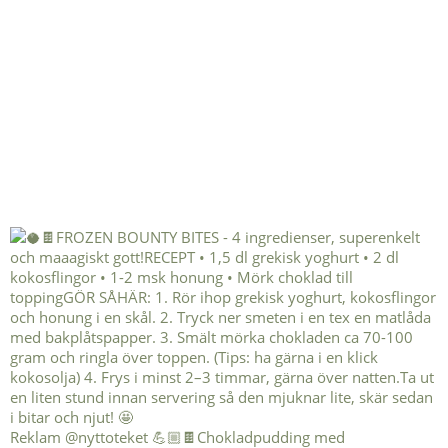
Reklam @nyttoteket 💪🏼🍫Chokladpudding med