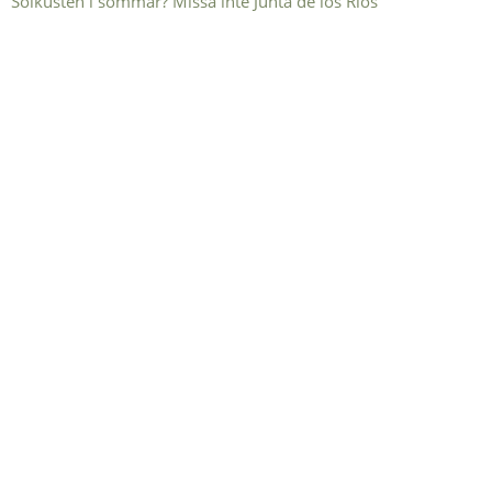
Solkusten i sommar? Missa inte Junta de los Ríos