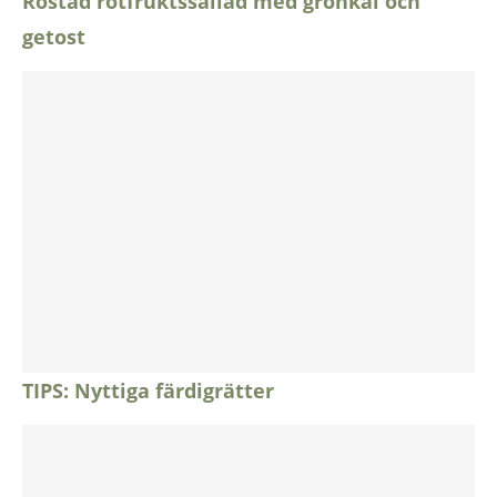
Rostad rotfruktssallad med grönkål och
getost
TIPS: Nyttiga färdigrätter