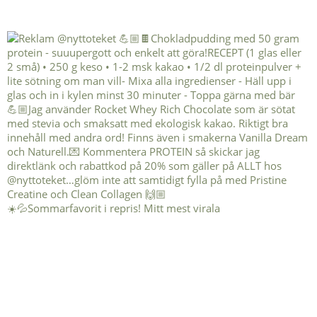
☀️💦Sommarfavorit i repris! Mitt mest virala