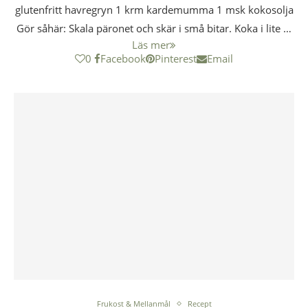
glutenfritt havregryn 1 krm kardemumma 1 msk kokosolja
Gör såhär: Skala päronet och skär i små bitar. Koka i lite …
Läs mer
0
Facebook
Pinterest
Email
Frukost & Mellanmål
Recept