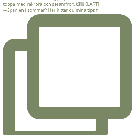
☀️Spanien i sommar? Här hittar du mina tips f