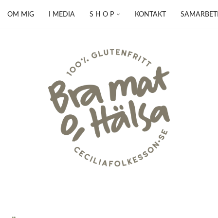
OM MIG
I MEDIA
S H O P
KONTAKT
SAMARBET