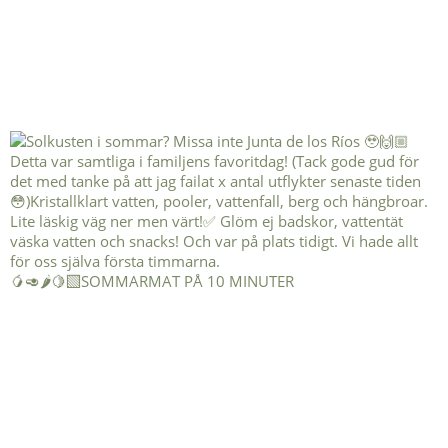
🥭🥑🌶️🍋‍🟩SOMMARMAT PÅ 10 MINUTER