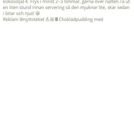
Reklam @nyttoteket 💪🏼🍫Chokladpudding med