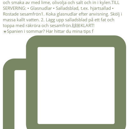
☀️Spanien i sommar? Här hittar du mina tips f