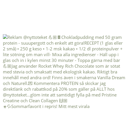
☀️💦Sommarfavorit i repris! Mitt mest virala