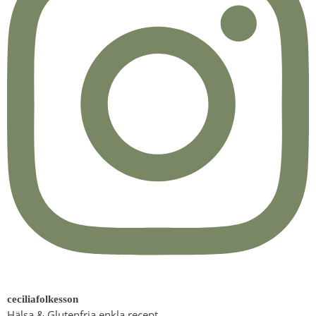
ceciliafolkesson
Hälsa & Glutenfria enkla recept