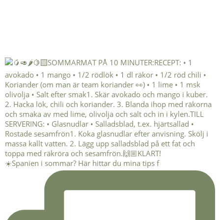
☀️Spanien i sommar? Här hittar du mina tips f