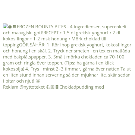
Reklam @nyttoteket 💪🏼🍫Chokladpudding med