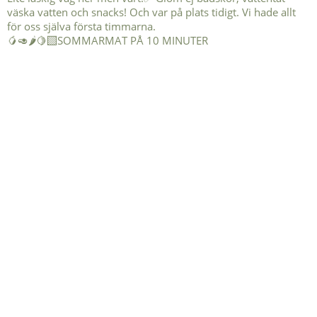
🥭🥑🌶️🍋‍🟩SOMMARMAT PÅ 10 MINUTER