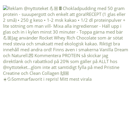
☀️💦Sommarfavorit i repris! Mitt mest virala