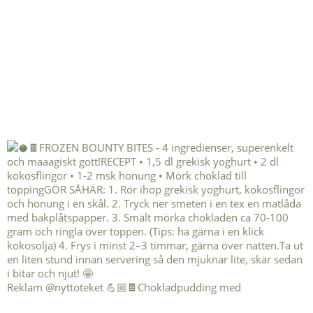
Reklam @nyttoteket 💪🏼🍫Chokladpudding med