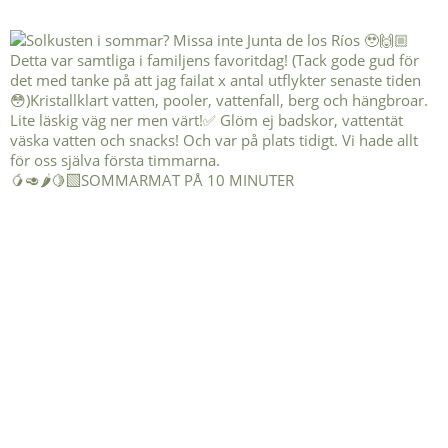
🥭🥑🌶️🍋‍🟩SOMMARMAT PÅ 10 MINUTER