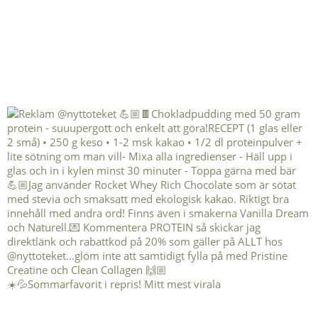
☀️💦Sommarfavorit i repris! Mitt mest virala