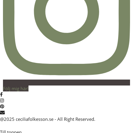
Följ mig här!
@2025 ceciliafolkesson.se - All Right Reserved.
Till toppen