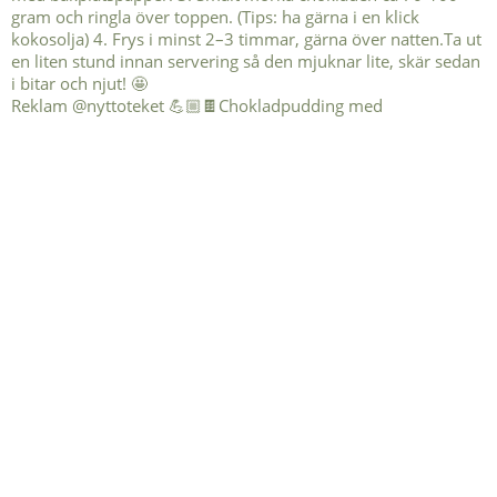
Reklam @nyttoteket 💪🏼🍫Chokladpudding med