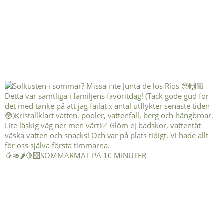
🥭🥑🌶️🍋‍🟩SOMMARMAT PÅ 10 MINUTER