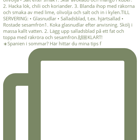
☀️Spanien i sommar? Här hittar du mina tips f