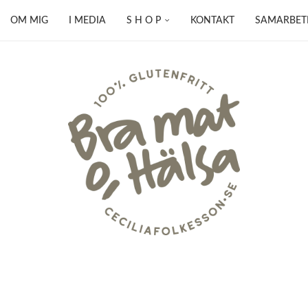
OM MIG
I MEDIA
S H O P
KONTAKT
SAMARBET