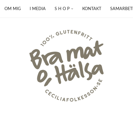
OM MIG
I MEDIA
S H O P
KONTAKT
SAMARBET