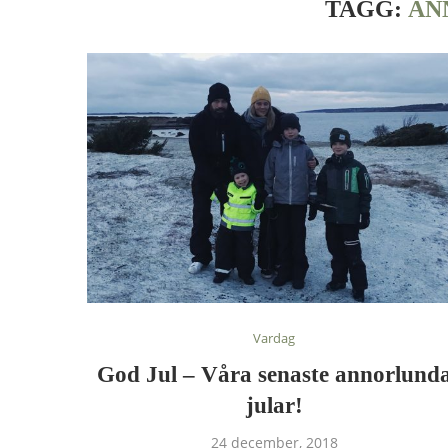
TAGG:
AN
Vardag
God Jul – Våra senaste annorlund
jular!
24 december, 2018