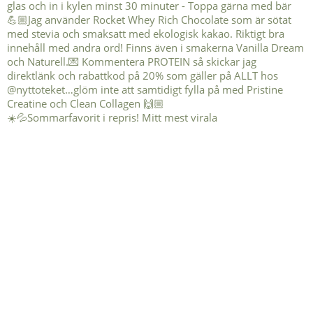
☀️💦Sommarfavorit i repris! Mitt mest virala