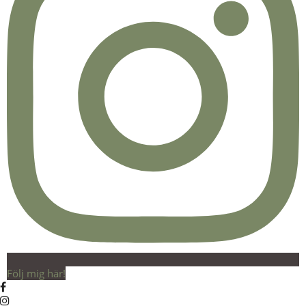
Följ mig här!