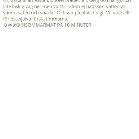
🥭🥑🌶️🍋‍🟩SOMMARMAT PÅ 10 MINUTER