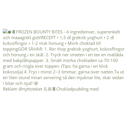
Reklam @nyttoteket 💪🏼🍫Chokladpudding med