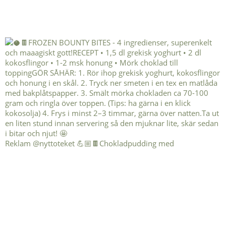
Reklam @nyttoteket 💪🏼🍫Chokladpudding med