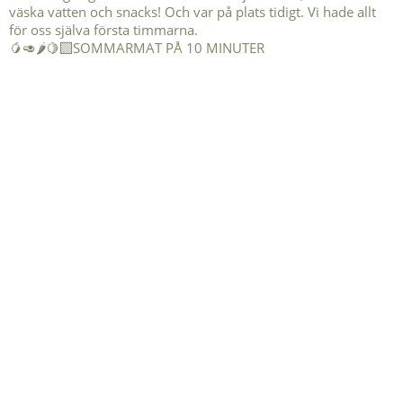
🥭🥑🌶️🍋‍🟩SOMMARMAT PÅ 10 MINUTER