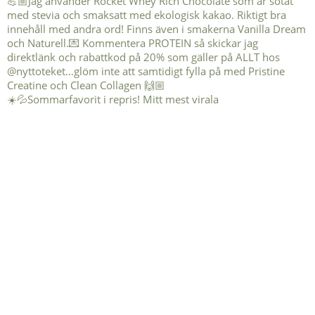
☀️💦Sommarfavorit i repris! Mitt mest virala