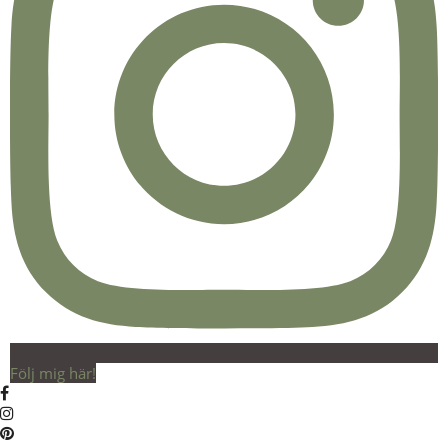
Följ mig här!