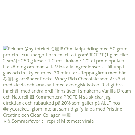
☀️💦Sommarfavorit i repris! Mitt mest virala