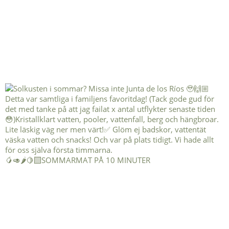
🥭🥑🌶️🍋‍🟩SOMMARMAT PÅ 10 MINUTER