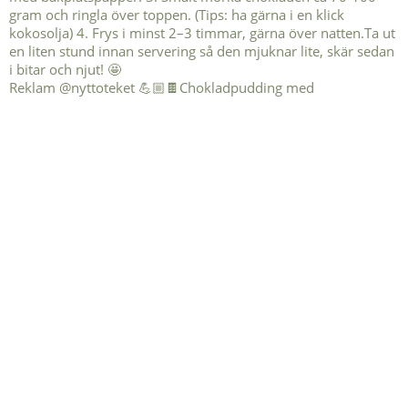
Reklam @nyttoteket 💪🏼🍫Chokladpudding med