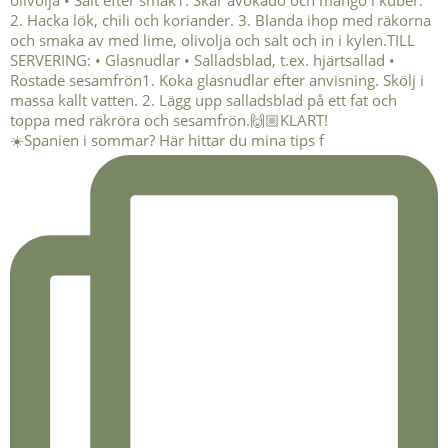
☀️Spanien i sommar? Här hittar du mina tips f