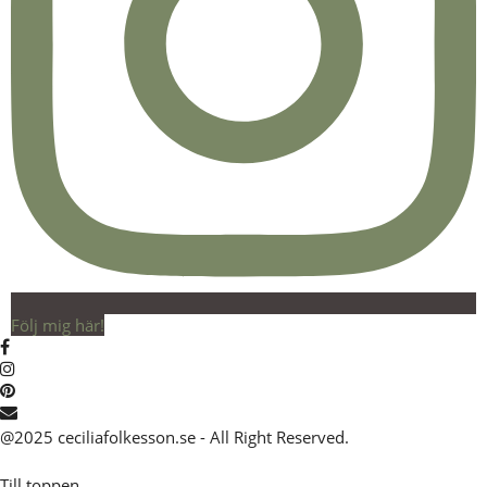
Följ mig här!
@2025 ceciliafolkesson.se - All Right Reserved.
Till toppen