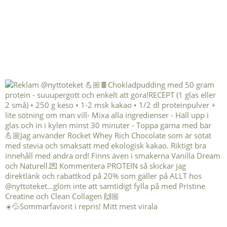
☀️💦Sommarfavorit i repris! Mitt mest virala