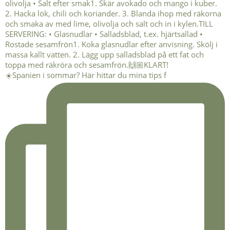
☀️Spanien i sommar? Här hittar du mina tips f