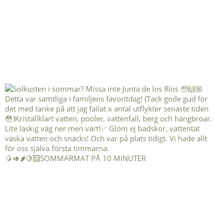
🥭🥑🌶️🍋‍🟩SOMMARMAT PÅ 10 MINUTER