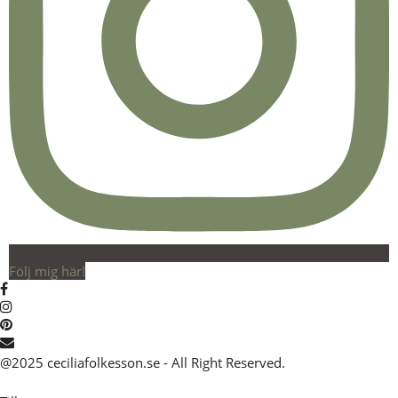
Följ mig här!
@2025 ceciliafolkesson.se - All Right Reserved.