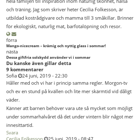
hela familjen till inspiration inom naturlig skönhet, hälsa
och träning. Jag som skriver heter Cecilia Folkesson, är
utbildad kostrådgivare och mamma till 3 småkillar. Brinner
för ekologiskt, naturlig mat, barfotalöpning och resor.
förra
Mango-nicecream – krämig och nyttig glass i sommar!
nästa
Dessa giftfria solskydd använder vi i sommar
Du kanske även gillar detta
9 kommentarer
Sofia
24 juni, 2019 - 22:30
Håller med och vi har i princip samma regler. Morgon-tv
och ev en stund på kvällen och lite mer skärmtid vid dåligt
väder.
Känner att barnen behöver vara ute så mycket som möjligt
under sommarhalvåret då det under vintern blir något mer
innesittartid.
Svara
Cecilia Folkesson
25 juni, 2019 - 08:47