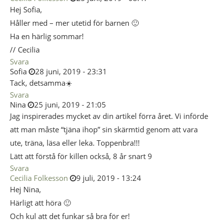
Hej Sofia,
Håller med – mer utetid för barnen 🙂
Ha en härlig sommar!
// Cecilia
Svara
Sofia
28 juni, 2019 - 23:31
Tack, detsamma☀️
Svara
Nina
25 juni, 2019 - 21:05
Jag inspirerades mycket av din artikel förra året. Vi införde
att man måste “tjäna ihop” sin skärmtid genom att vara
ute, träna, läsa eller leka. Toppenbra!!!
Lätt att förstå för killen också, 8 år snart 9
Svara
Cecilia Folkesson
9 juli, 2019 - 13:24
Hej Nina,
Härligt att höra 🙂
Och kul att det funkar så bra för er!