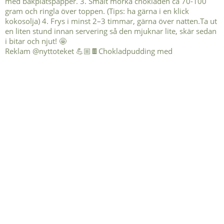
Reklam @nyttoteket 💪🏼🍫Chokladpudding med