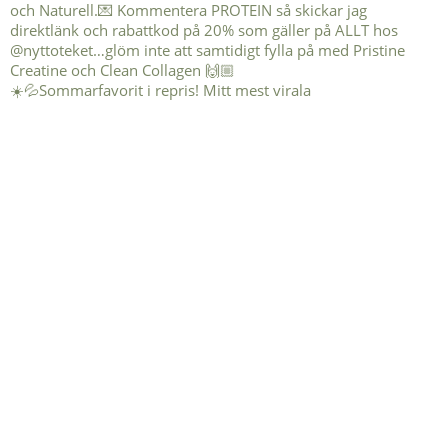
☀️💦Sommarfavorit i repris! Mitt mest virala