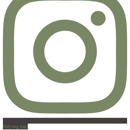
Följ mig här!