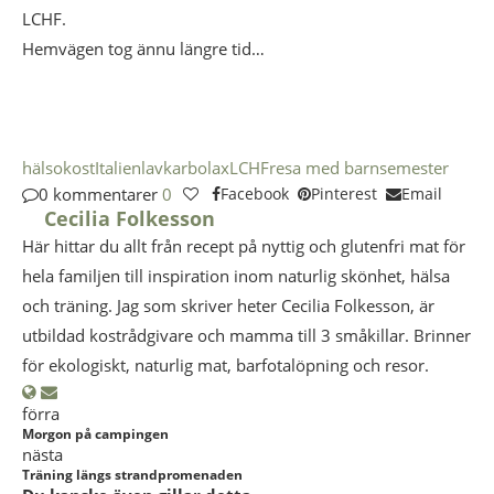
LCHF.
Hemvägen tog ännu längre tid…
hälsokost
Italien
lavkarbo
lax
LCHF
resa med barn
semester
0 kommentarer
0
Facebook
Pinterest
Email
Cecilia Folkesson
Här hittar du allt från recept på nyttig och glutenfri mat för
hela familjen till inspiration inom naturlig skönhet, hälsa
och träning. Jag som skriver heter Cecilia Folkesson, är
utbildad kostrådgivare och mamma till 3 småkillar. Brinner
för ekologiskt, naturlig mat, barfotalöpning och resor.
förra
Morgon på campingen
nästa
Träning längs strandpromenaden