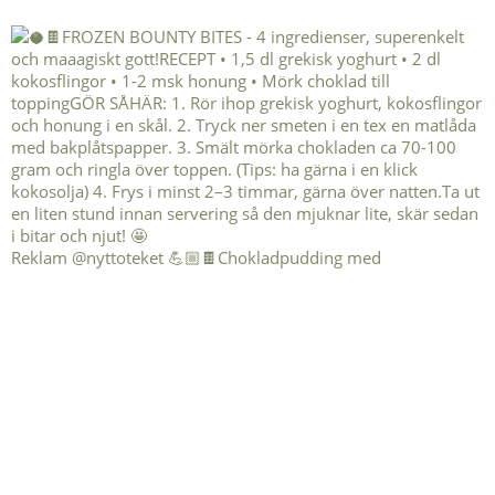
Reklam @nyttoteket 💪🏼🍫Chokladpudding med