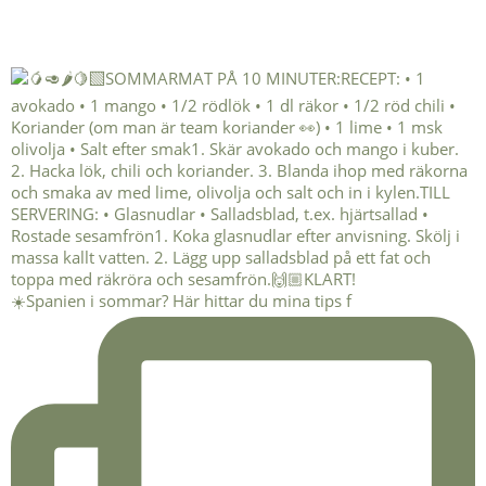
☀️Spanien i sommar? Här hittar du mina tips f