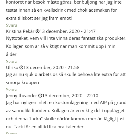
kontoret när besök måste göras, benbuljong har jag inte
testat innan så en kvällsdrink med chokladsmaken för
extra tillskott ser jag fram emot!
Svara
Kristina Pekár
13 december, 2020 - 21:47
Nyttoteket, vem vill inte vinna deras fantastiska produkter.
Kollagen som är så viktigt när man kommit upp i min
ålder.
Svara
Ulrika
13 december, 2020 - 21:58
Jag är nu sjuk o arbetslös så skulle behöva lite extra för att
smörja kroppen
Svara
Jenny theander
13 december, 2020 - 22:10
Jag har nyligen inlett en kostomläggning med AIP på grund
av sannolikt lipödem. Kollagen är en viktig del i upplägget
och denna ”lucka” skulle därför komma mer än lägligt just
nu! Tack för en alltid lika bra kalender!
Svara