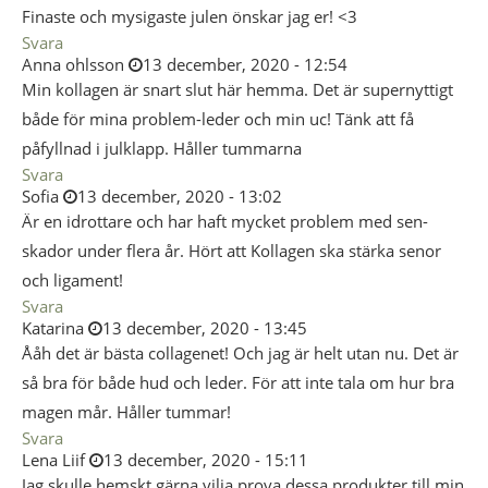
Finaste och mysigaste julen önskar jag er! <3
Svara
Anna ohlsson
13 december, 2020 - 12:54
Min kollagen är snart slut här hemma. Det är supernyttigt
både för mina problem-leder och min uc! Tänk att få
påfyllnad i julklapp. Håller tummarna
Svara
Sofia
13 december, 2020 - 13:02
Är en idrottare och har haft mycket problem med sen-
skador under flera år. Hört att Kollagen ska stärka senor
och ligament!
Svara
Katarina
13 december, 2020 - 13:45
Ååh det är bästa collagenet! Och jag är helt utan nu. Det är
så bra för både hud och leder. För att inte tala om hur bra
magen mår. Håller tummar!
Svara
Lena Liif
13 december, 2020 - 15:11
Jag skulle hemskt gärna vilja prova dessa produkter till min