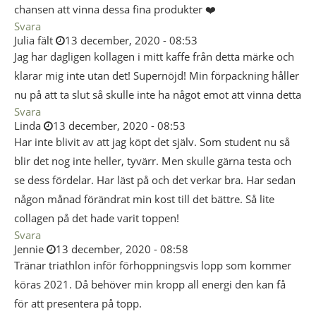
chansen att vinna dessa fina produkter ❤️
Svara
Julia fält
13 december, 2020 - 08:53
Jag har dagligen kollagen i mitt kaffe från detta märke och
klarar mig inte utan det! Supernöjd! Min förpackning håller
nu på att ta slut så skulle inte ha något emot att vinna detta
Svara
Linda
13 december, 2020 - 08:53
Har inte blivit av att jag köpt det själv. Som student nu så
blir det nog inte heller, tyvärr. Men skulle gärna testa och
se dess fördelar. Har läst på och det verkar bra. Har sedan
någon månad förändrat min kost till det bättre. Så lite
collagen på det hade varit toppen!
Svara
Jennie
13 december, 2020 - 08:58
Tränar triathlon inför förhoppningsvis lopp som kommer
köras 2021. Då behöver min kropp all energi den kan få
för att presentera på topp.