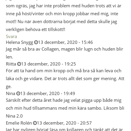
som ogräs, jag har inte problem med huden trots att vi är
inne på höst/vinter och min kropp jobbar med mig, inte
mot!! Nu när även döttrarna börjat med detta skulle jag
verkligen behöva ett tillskott!!
Svara
Helena Snygg
13 december, 2020 - 15:46
Jag mår så bra av Collagen, magen blir lugn och huden blir
len.
Riitta
13 december, 2020 - 19:25
För att ta hand om min kropp och må bra så kan leva och
läka och ge vidare. Det är trots allt det som ger mening. Att
ge.
Nina
13 december, 2020 - 19:49
Särskilt efter detta året hade jag velat pigga upp både mig
och min hud tillsammans med min kära sambo. Liksom bli
Nina 2.0
Emelie Rolén
13 december, 2020 - 20:57
Jag har nyligen börjat läsa om kollagen och tänkt att det är