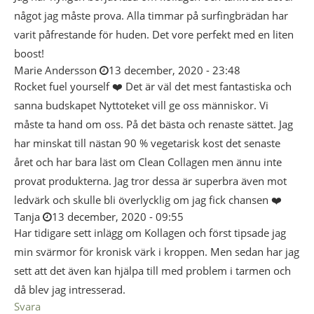
något jag måste prova. Alla timmar på surfingbrädan har
varit påfrestande för huden. Det vore perfekt med en liten
boost!
Marie Andersson
13 december, 2020 - 23:48
Rocket fuel yourself ❤️ Det är väl det mest fantastiska och
sanna budskapet Nyttoteket vill ge oss människor. Vi
måste ta hand om oss. På det bästa och renaste sättet. Jag
har minskat till nästan 90 % vegetarisk kost det senaste
året och har bara läst om Clean Collagen men ännu inte
provat produkterna. Jag tror dessa är superbra även mot
ledvärk och skulle bli överlycklig om jag fick chansen ❤️
Tanja
13 december, 2020 - 09:55
Har tidigare sett inlägg om Kollagen och först tipsade jag
min svärmor för kronisk värk i kroppen. Men sedan har jag
sett att det även kan hjälpa till med problem i tarmen och
då blev jag intresserad.
Svara