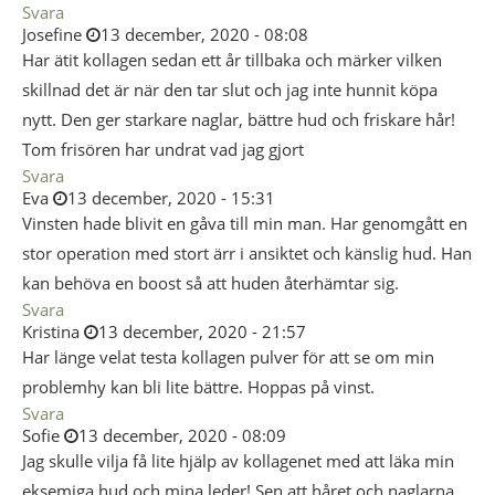
Svara
Josefine
13 december, 2020 - 08:08
Har ätit kollagen sedan ett år tillbaka och märker vilken
skillnad det är när den tar slut och jag inte hunnit köpa
nytt. Den ger starkare naglar, bättre hud och friskare hår!
Tom frisören har undrat vad jag gjort
Svara
Eva
13 december, 2020 - 15:31
Vinsten hade blivit en gåva till min man. Har genomgått en
stor operation med stort ärr i ansiktet och känslig hud. Han
kan behöva en boost så att huden återhämtar sig.
Svara
Kristina
13 december, 2020 - 21:57
Har länge velat testa kollagen pulver för att se om min
problemhy kan bli lite bättre. Hoppas på vinst.
Svara
Sofie
13 december, 2020 - 08:09
Jag skulle vilja få lite hjälp av kollagenet med att läka min
eksemiga hud och mina leder! Sen att håret och naglarna