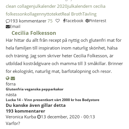
clean collagen
julkalender 2020
julkalendern cecilia
folkesson
kollagen
nyttoteket
Real Broth
Tävling
193 kommentarer
75
Facebook
Pinterest
Email
Cecilia Folkesson
Här hittar du allt från recept på nyttig och glutenfri mat för
hela familjen till inspiration inom naturlig skönhet, hälsa
och träning. Jag som skriver heter Cecilia Folkesson, är
utbildad kostrådgivare och mamma till 3 småkillar. Brinner
för ekologiskt, naturlig mat, barfotalöpning och resor.
förra
Glutenfria veganska pepparkakor
nästa
Lucka 14 – Vinn presentkort värt 2000 kr hos Bodystore
Du kanske även gillar detta
193 kommentarer
Veronica Kurba
13 december, 2020 - 00:13
Varför?