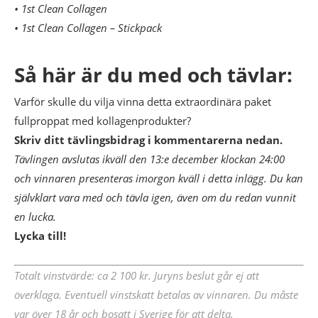
• 1st Clean Collagen
• 1st Clean Collagen – Stickpack
Så här är du med och tävlar:
Varför skulle du vilja vinna detta extraordinära paket
fullproppat med kollagenprodukter?
Skriv ditt tävlingsbidrag i kommentarerna nedan.
Tävlingen avslutas ikväll den 13:e december klockan 24:00
och vinnaren presenteras imorgon kväll i detta inlägg. Du kan
självklart vara med och tävla igen, även om du redan vunnit
en lucka.
Lycka till!
Totalt vinstvärde: ca 2 100 kr. Ju
ryns beslut går ej att
överklaga. Eventuell vinstskatt betalas av vinnaren. Du måste
var över 18 år och bosatt i Sverige för att delta.