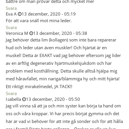
bättre om man prövar detta och mycket mer
Svara
Eva A
13 december, 2020 - 05:19
För att vara snäll mot mina leder.
Svara
Veronica M
13 december, 2020 - 05:38
Jag behöver detta lim (kollagen) som inte bara reparerar
hud och leder utan även muskler! Och hjärtat är en
muskel! Detta är EXAKT vad jag behöver eftersom jag lider
av en ärftlig degenerativ hjärtmuskelsjukdom och har
problem med kosthållning. Detta skulle alltså hjälpa mig
med håravfallet, min nariga/blämmiga hy och mitt hjärta!
Ett riktigt mirakelmedel, JA TACK!!
Svara
Iડabella
13 december, 2020 - 05:50
Jag vill vinna så att ja och min syster kan börja ta hand om
oss och våra kroppar. Vi har precis börjat gymma och det
här är vad vi behöver för att inte gå sönder och för att hålla