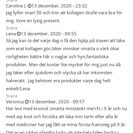
Caroline L
13 december, 2020 - 23:32
Jag fyller snart 50 och tror att kollagen skulle vara bra för
mig. Vore en lyxig present.
Svara
Lena
13 december, 2020 - 00:55
Så jag kan ta det varje dag o få den hjälp på traven att läka
som erat kollagen gör,läker minskar smärta o värk ökar
rörligheten bättre hår o naglar och hyn,fantastiska
produkter. Men det kostar lite mycket för mig just nu då
jag läker efter sjukdom och olycka så har inkomsten
halverats . Jag behöver era produkter varje dag helt
enkelt/Lena
Svara
Veronica
13 december, 2020 - 00:57
Har levt med kronisk smärta misstänkt me/cfs i 9 år och nu
med aip kost och försöka att läka min tarm efter alla år
med mediciner har jag fått se mina första framsteg på 9 år.
Det är en sådan ofantlig lycka att inte hela tiden backa i