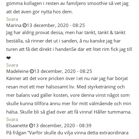
gömma kollagen i resten av familjens smoothie så vet jag
att det även gör nytta hos dem.
Svara
Marina
13 december, 2020 - 08:25
Jag har aldrig provat dessa, men har tänkt, tänkt & tänkt
beställa, så rinner det ut i sanden, å nu kanske jag har
turen att få det direkt i handenSe där ett litet rim fick jag till
❤️
Svara
Madeleine
13 december, 2020 - 08:25
Känner att det vore pricken över i:et nu när jag har börjat
resan mot ett mer hälsosamt liv. Med styrketräning och
mer balans vad gäller kosten, vore denna vinst något som
skulle kunna tillföra ännu mer för mitt välmående och min
hälsa. Skulle bli så glad över att få vinna! Håller tummarna.
Svara
Elsaanette
13 december, 2020 - 08:39
På frågan “Varför skulle du vilja vinna detta extraordinära