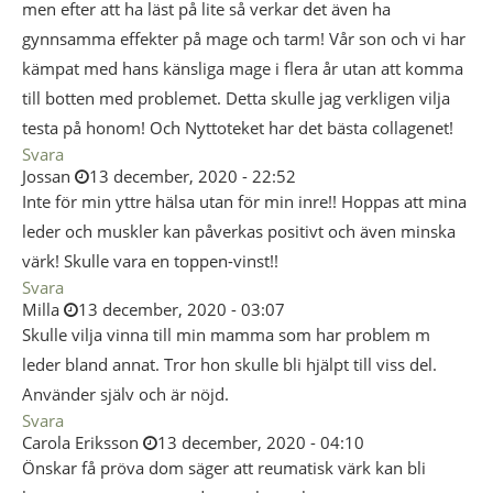
men efter att ha läst på lite så verkar det även ha
gynnsamma effekter på mage och tarm! Vår son och vi har
kämpat med hans känsliga mage i flera år utan att komma
till botten med problemet. Detta skulle jag verkligen vilja
testa på honom! Och Nyttoteket har det bästa collagenet!
Svara
Jossan
13 december, 2020 - 22:52
Inte för min yttre hälsa utan för min inre!! Hoppas att mina
leder och muskler kan påverkas positivt och även minska
värk! Skulle vara en toppen-vinst!!
Svara
Milla
13 december, 2020 - 03:07
Skulle vilja vinna till min mamma som har problem m
leder bland annat. Tror hon skulle bli hjälpt till viss del.
Använder själv och är nöjd.
Svara
Carola Eriksson
13 december, 2020 - 04:10
Önskar få pröva dom säger att reumatisk värk kan bli