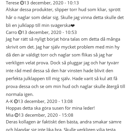
Terese
13 december, 2020 - 10:13
Älskar dessa produkter, slipper torr hud som kliar, sprött
hår o naglar som delar sig. Skulle jag vinna detta skulle det
bli en julklapp till min svägerska❤️
Carro
13 december, 2020 - 10:53
Jag har rätt så nyligt börjat höra talas om detta då många
skrivit om det. Jag har själv mycket problem med min hy
då den är väldigt torr och naglar som flikas så jag har
verkligen velat prova. Dock så pluggar jag och har tyvärr
inte råd med dessa så den här vinsten hade blivit den
perfekta julklappen till mig själv. Hade varit så kul att få
prova dessa och se om min hud och naglar skulle återgå till
normala igen.
A-K
13 december, 2020 - 13:08
Hoppas detta ska göra susen för mina leder!
Mia
13 december, 2020 - 15:08
Deras kollagen är faktiskt den bästa, andra smakar sämre
och blandar sig inte lika bra. Skulle verkligen vilja testa