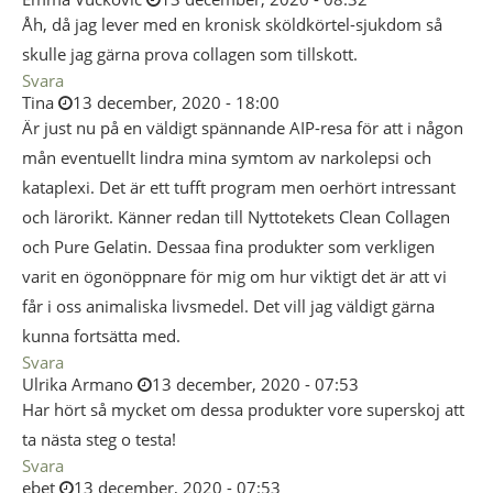
Åh, då jag lever med en kronisk sköldkörtel-sjukdom så
skulle jag gärna prova collagen som tillskott.
Svara
Tina
13 december, 2020 - 18:00
Är just nu på en väldigt spännande AIP-resa för att i någon
mån eventuellt lindra mina symtom av narkolepsi och
kataplexi. Det är ett tufft program men oerhört intressant
och lärorikt. Känner redan till Nyttotekets Clean Collagen
och Pure Gelatin. Dessaa fina produkter som verkligen
varit en ögonöppnare för mig om hur viktigt det är att vi
får i oss animaliska livsmedel. Det vill jag väldigt gärna
kunna fortsätta med.
Svara
Ulrika Armano
13 december, 2020 - 07:53
Har hört så mycket om dessa produkter vore superskoj att
ta nästa steg o testa!
Svara
ebet
13 december, 2020 - 07:53