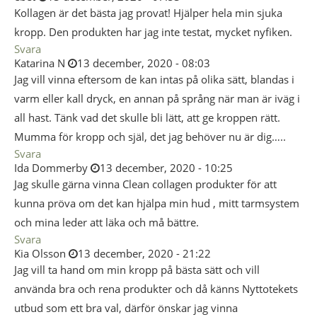
Kollagen är det bästa jag provat! Hjälper hela min sjuka
kropp. Den produkten har jag inte testat, mycket nyfiken.
Svara
Katarina N
13 december, 2020 - 08:03
Jag vill vinna eftersom de kan intas på olika sätt, blandas i
varm eller kall dryck, en annan på språng när man är iväg i
all hast. Tänk vad det skulle bli lätt, att ge kroppen rätt.
Mumma för kropp och själ, det jag behöver nu är dig…..
Svara
Ida Dommerby
13 december, 2020 - 10:25
Jag skulle gärna vinna Clean collagen produkter för att
kunna pröva om det kan hjälpa min hud , mitt tarmsystem
och mina leder att läka och må bättre.
Svara
Kia Olsson
13 december, 2020 - 21:22
Jag vill ta hand om min kropp på bästa sätt och vill
använda bra och rena produkter och då känns Nyttotekets
utbud som ett bra val, därför önskar jag vinna