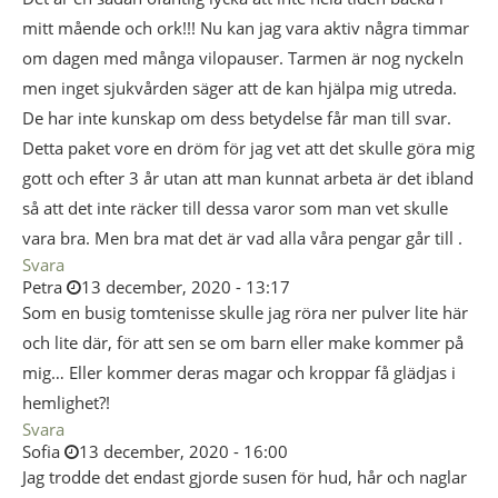
mitt mående och ork!!! Nu kan jag vara aktiv några timmar
om dagen med många vilopauser. Tarmen är nog nyckeln
men inget sjukvården säger att de kan hjälpa mig utreda.
De har inte kunskap om dess betydelse får man till svar.
Detta paket vore en dröm för jag vet att det skulle göra mig
gott och efter 3 år utan att man kunnat arbeta är det ibland
så att det inte räcker till dessa varor som man vet skulle
vara bra. Men bra mat det är vad alla våra pengar går till .
Svara
Petra
13 december, 2020 - 13:17
Som en busig tomtenisse skulle jag röra ner pulver lite här
och lite där, för att sen se om barn eller make kommer på
mig… Eller kommer deras magar och kroppar få glädjas i
hemlighet?!
Svara
Sofia
13 december, 2020 - 16:00
Jag trodde det endast gjorde susen för hud, hår och naglar