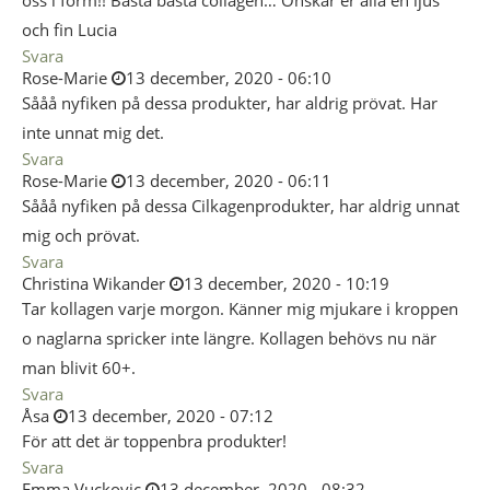
oss i form!! Bästa bästa collagen… Önskar er alla en ljus
och fin Lucia
Svara
Rose-Marie
13 december, 2020 - 06:10
Sååå nyfiken på dessa produkter, har aldrig prövat. Har
inte unnat mig det.
Svara
Rose-Marie
13 december, 2020 - 06:11
Sååå nyfiken på dessa Cilkagenprodukter, har aldrig unnat
mig och prövat.
Svara
Christina Wikander
13 december, 2020 - 10:19
Tar kollagen varje morgon. Känner mig mjukare i kroppen
o naglarna spricker inte längre. Kollagen behövs nu när
man blivit 60+.
Svara
Åsa
13 december, 2020 - 07:12
För att det är toppenbra produkter!
Svara
Emma Vuckovic
13 december, 2020 - 08:32