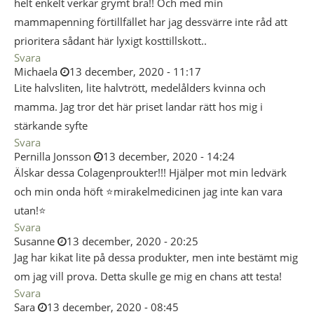
helt enkelt verkar grymt bra!! Och med min
mammapenning förtillfället har jag dessvärre inte råd att
prioritera sådant här lyxigt kosttillskott..
Svara
Michaela
13 december, 2020 - 11:17
Lite halvsliten, lite halvtrött, medelålders kvinna och
mamma. Jag tror det här priset landar rätt hos mig i
stärkande syfte
Svara
Pernilla Jonsson
13 december, 2020 - 14:24
Älskar dessa Colagenproukter!!! Hjälper mot min ledvärk
och min onda höft ⭐️mirakelmedicinen jag inte kan vara
utan!⭐️
Svara
Susanne
13 december, 2020 - 20:25
Jag har kikat lite på dessa produkter, men inte bestämt mig
om jag vill prova. Detta skulle ge mig en chans att testa!
Svara
Sara
13 december, 2020 - 08:45