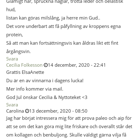
Glåmigt hår, spruckna naglar, trötta leder och oelastisk
hud,
listan kan göras milslång, ja herre min Gud..
Det vore underbart att få påfyllning av kroppens egna
protein,
Så att man kan fortsättningsvis kan åldras likt ett fint
årgångsvin.
Svara
Cecilia Folkesson
14 december, 2020 - 22:41
Grattis ElsaAnette
Du är en av vinnarna i dagens lucka!
Mer info kommer via mail.
God Jul önskar Cecilia & Nyttoteket <3
Svara
Carolina
13 december, 2020 - 08:50
Jag har börjat intressera mig för att prova paleo och aip för
att se om det kan göra mig lite friskare och överallt står det
om kollagen och benbuljong. Skulle väldigt gärna vilja få