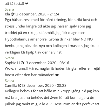
att få testa!! ❤
Svara
Ida
13 december, 2020 - 21:24
Pga hälsostress med för hård träning, för strikt kost och
stress under längre tid åkte jag (hälsan själv som jag
trodde) på en riktigt käftsmäll. Jag fick diagnosen
Hypothalamus amenorre. Gröna drinkar blev NO NO
benbuljong blev det nya och kollagen i massor. Jag skulle
verkligen bli hjälp t av denna vinst!
Svara
Sophie H
13 december, 2020 - 08:16
Wow, mums!! Håret, naglar & huden längtar efter en rejäl
boost efter den här månaden! ❤️
Svara
Camilla
13 december, 2020 - 08:23
Kollagen behövs för att hålla min kropp igång. Så jag kan
må bra. Just nu behövs det även för att kunna göra de
julbak jag tänkt mig, a la AIP. Dessutom är det perfekt att