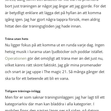
bort just träningen är något jag ångar att jag gjorde. För det
är betydligt enklare att lägga det på hyllan än att komma
igång igen. Jag har gjort några tappra försök, men aldrig
hittat den där träningsglöden jag hade innan.
Träna utan hets
Nu ligger fokus på att komma ut en runda varje dag. Ingen
hetsig musik i lurarna utan ljudböcker och poddar istället.
Operationen
gör det omöjligt att träna mer än det just nu,
vilket känns rätt skönt faktiskt. Jag går mina promenader
och snart är jag uppe i The magic 21. Så många gånger det
ska ta för ett beteende att bli en vana.
Tidigare tränings-inlägg
Men för er som saknar träningsinläggen: jag har lagt till ett
kategoriarkiv där man kan bläddra i alla kategorier. I
mobilen finns den nästan längs ner på sidan, på datorn