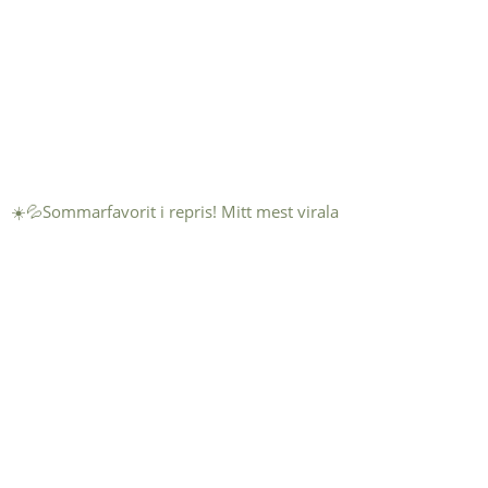
☀️💦Sommarfavorit i repris! Mitt mest virala