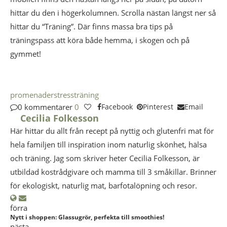
hittar du den i högerkolumnen. Scrolla nästan längst ner så
hittar du “Träning”. Där finns massa bra tips på
träningspass att köra både hemma, i skogen och på
gymmet!
promenader
stress
träning
0 kommentarer
0
Facebook
Pinterest
Email
Cecilia Folkesson
Här hittar du allt från recept på nyttig och glutenfri mat för
hela familjen till inspiration inom naturlig skönhet, hälsa
och träning. Jag som skriver heter Cecilia Folkesson, är
utbildad kostrådgivare och mamma till 3 småkillar. Brinner
för ekologiskt, naturlig mat, barfotalöpning och resor.
förra
Nytt i shoppen: Glassugrör, perfekta till smoothies!
nästa