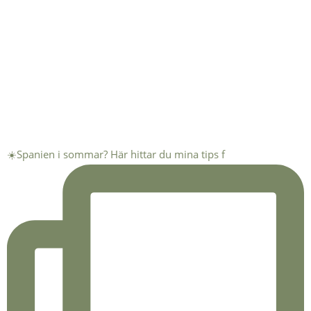
☀️Spanien i sommar? Här hittar du mina tips f