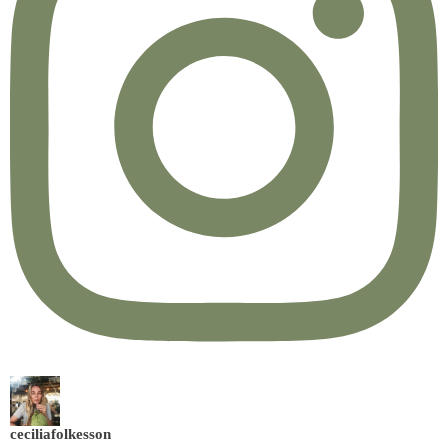
ceciliafolkesson