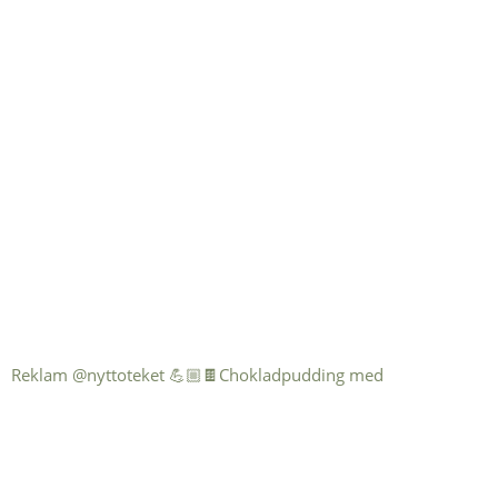
Reklam @nyttoteket 💪🏼🍫Chokladpudding med