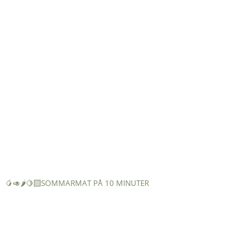
🥭🥑🌶️🍋‍🟩SOMMARMAT PÅ 10 MINUTER