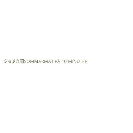
🥭🥑🌶️🍋‍🟩SOMMARMAT PÅ 10 MINUTER