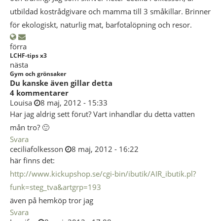
utbildad kostrådgivare och mamma till 3 småkillar. Brinner
för ekologiskt, naturlig mat, barfotalöpning och resor.
förra
LCHF-tips x3
nästa
Gym och grönsaker
Du kanske även gillar detta
4 kommentarer
Louisa
8 maj, 2012 - 15:33
Har jag aldrig sett förut? Vart inhandlar du detta vatten
mån tro? 🙂
Svara
ceciliafolkesson
8 maj, 2012 - 16:22
här finns det:
http://www.kickupshop.se/cgi-bin/ibutik/AIR_ibutik.pl?
funk=steg_tva&artgrp=193
även på hemköp tror jag
Svara