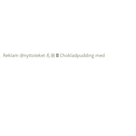
Reklam @nyttoteket 💪🏼🍫Chokladpudding med