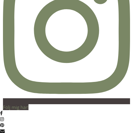
Följ mig här!