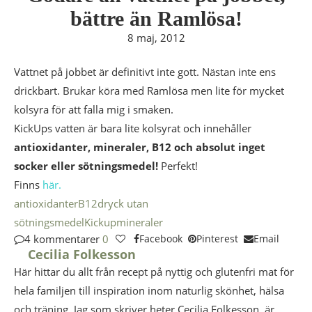
bättre än Ramlösa!
8 maj, 2012
Vattnet på jobbet är definitivt inte gott. Nästan inte ens
drickbart. Brukar köra med Ramlösa men lite för mycket
kolsyra för att falla mig i smaken.
KickUps vatten är bara lite kolsyrat och innehåller
antioxidanter, mineraler, B12 och absolut inget
socker eller sötningsmedel!
Perfekt!
Finns
här.
antioxidanter
B12
dryck utan
sötningsmedel
Kickup
mineraler
4 kommentarer
0
Facebook
Pinterest
Email
Cecilia Folkesson
Här hittar du allt från recept på nyttig och glutenfri mat för
hela familjen till inspiration inom naturlig skönhet, hälsa
och träning. Jag som skriver heter Cecilia Folkesson, är