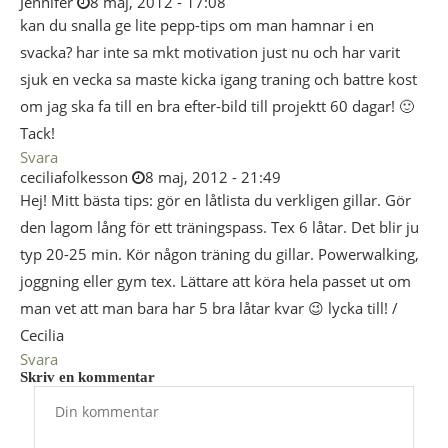
Jennifer
8 maj, 2012 - 17:08
kan du snalla ge lite pepp-tips om man hamnar i en
svacka? har inte sa mkt motivation just nu och har varit
sjuk en vecka sa maste kicka igang traning och battre kost
om jag ska fa till en bra efter-bild till projektt 60 dagar! 🙂
Tack!
Svara
ceciliafolkesson
8 maj, 2012 - 21:49
Hej! Mitt bästa tips: gör en låtlista du verkligen gillar. Gör
den lagom lång för ett träningspass. Tex 6 låtar. Det blir ju
typ 20-25 min. Kör någon träning du gillar. Powerwalking,
joggning eller gym tex. Lättare att köra hela passet ut om
man vet att man bara har 5 bra låtar kvar 😉 lycka till! /
Cecilia
Svara
Skriv en kommentar