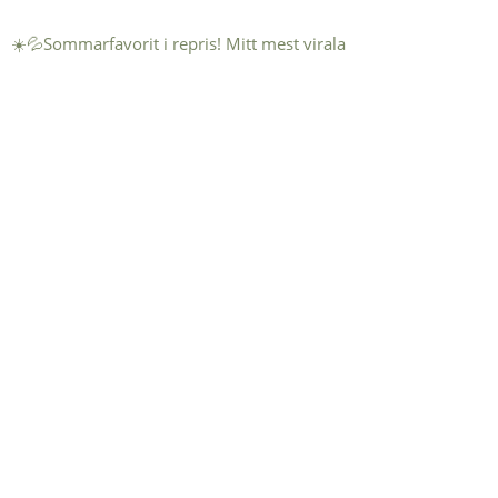
☀️💦Sommarfavorit i repris! Mitt mest virala