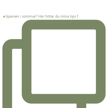
☀️Spanien i sommar? Här hittar du mina tips f