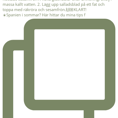
☀️Spanien i sommar? Här hittar du mina tips f