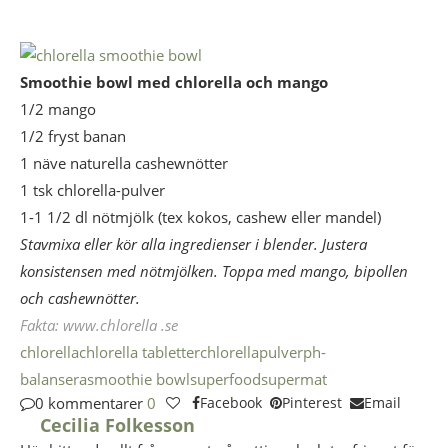
Smoothie bowl med chlorella och mango
1/2 mango
1/2 fryst banan
1 näve naturella cashewnötter
1 tsk chlorella-pulver
1-1 1/2 dl nötmjölk (tex kokos, cashew eller mandel)
Stavmixa eller kör alla ingredienser i blender. Justera
konsistensen med nötmjölken. Toppa med mango, bipollen
och cashewnötter.
Fakta: www.chlorella .se
chlorella
chlorella tabletter
chlorellapulver
ph-
balansera
smoothie bowl
superfood
supermat
0 kommentarer
0
Facebook
Pinterest
Email
Cecilia Folkesson