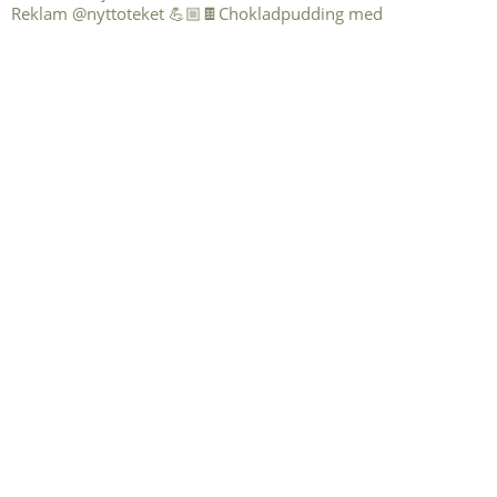
Reklam @nyttoteket 💪🏼🍫Chokladpudding med