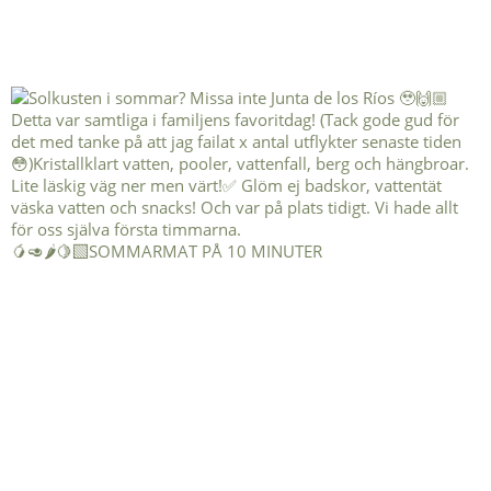
🥭🥑🌶️🍋‍🟩SOMMARMAT PÅ 10 MINUTER