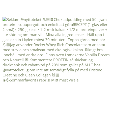
☀️💦Sommarfavorit i repris! Mitt mest virala