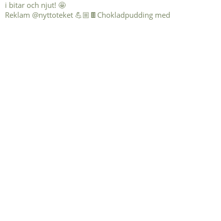
Reklam @nyttoteket 💪🏼🍫Chokladpudding med