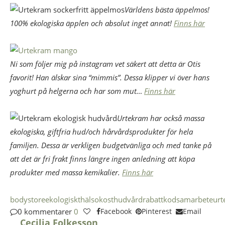
Världens bästa äppelmos!
100% ekologiska äpplen och absolut inget annat!
Finns här
Ni som följer mig på instagram vet säkert att detta är Otis
favorit! Han älskar sina “mimmis”. Dessa klipper vi över hans
yoghurt på helgerna och har som mut…
Finns här
Urtekram har också massa
ekologiska, giftfria hud/och hårvårdsprodukter för hela
familjen. Dessa är verkligen budgetvänliga och med tanke på
att det är fri frakt finns längre ingen anledning att köpa
produkter med massa kemikalier.
Finns här
bodystore
ekologiskt
hälsokost
hudvård
rabattkod
samarbete
urt
0 kommentarer
0
Facebook
Pinterest
Email
Cecilia Folkesson