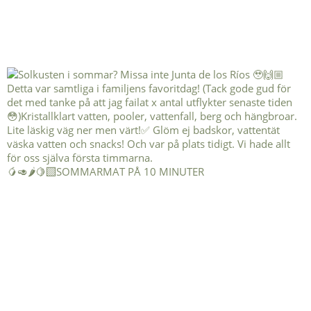
🥭🥑🌶️🍋‍🟩SOMMARMAT PÅ 10 MINUTER