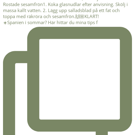
☀️Spanien i sommar? Här hittar du mina tips f