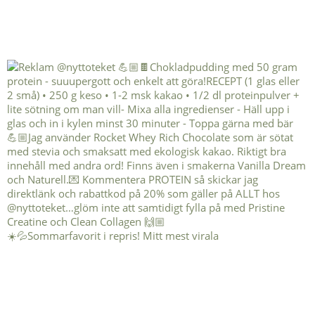
☀️💦Sommarfavorit i repris! Mitt mest virala