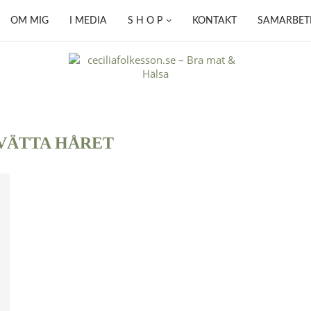
OM MIG
I MEDIA
S H O P
KONTAKT
SAMARBET
VÄTTA HÅRET