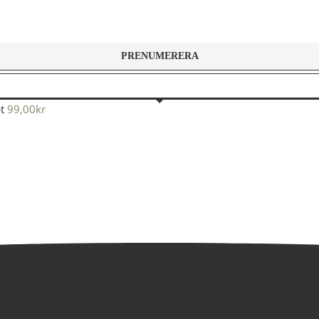
t
99,00
kr