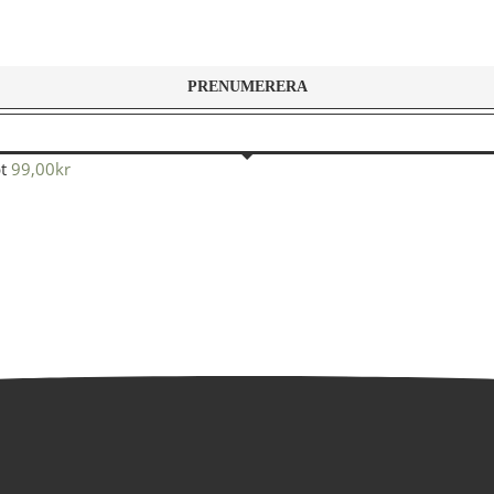
t
99,00
kr