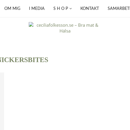
OM MIG
I MEDIA
S H O P
KONTAKT
SAMARBET
NICKERSBITES