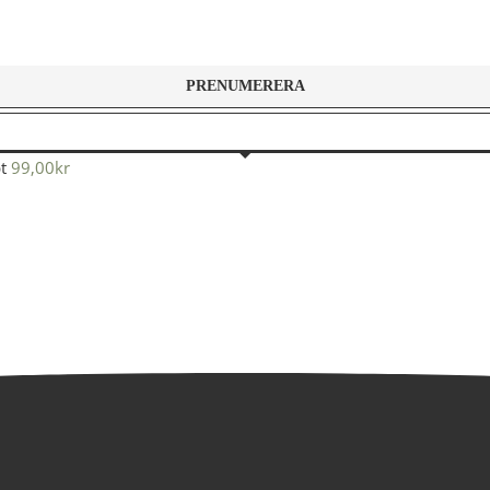
t
99,00
kr