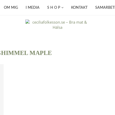
OM MIG
I MEDIA
S H O P
KONTAKT
SAMARBET
GHIMMEL MAPLE