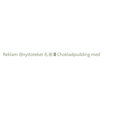
Reklam @nyttoteket 💪🏼🍫Chokladpudding med