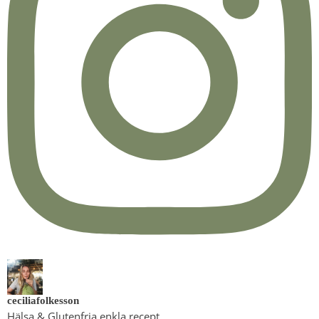
ceciliafolkesson
Hälsa & Glutenfria enkla recept