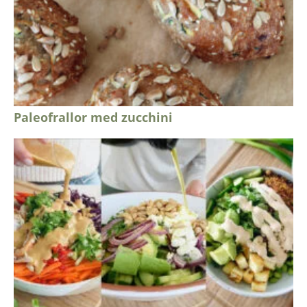
Paleofrallor med zucchini