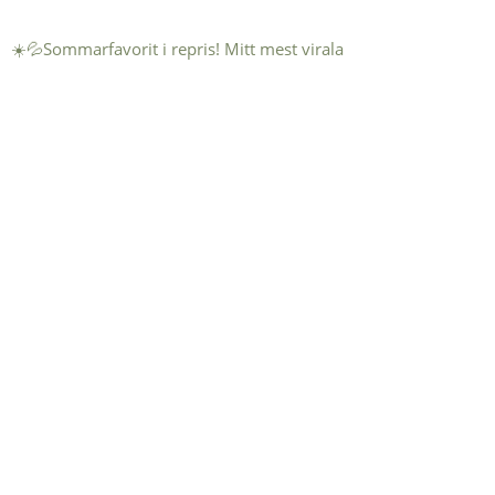
☀️💦Sommarfavorit i repris! Mitt mest virala