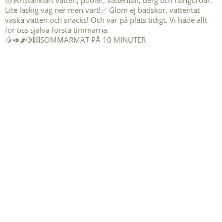
🥭🥑🌶️🍋‍🟩SOMMARMAT PÅ 10 MINUTER