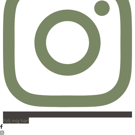
Följ mig här!