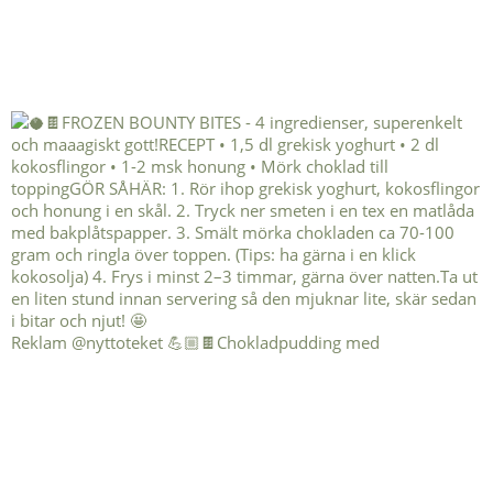
Reklam @nyttoteket 💪🏼🍫Chokladpudding med