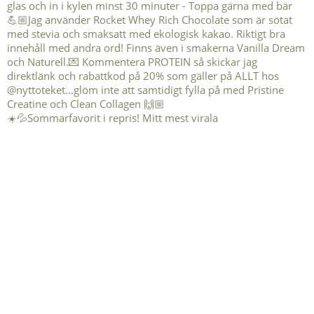
☀️💦Sommarfavorit i repris! Mitt mest virala