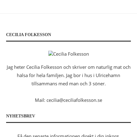
CECILIA FOLKESSON
Jag heter Cecilia Folkesson och skriver om naturlig mat och
hälsa för hela familjen. Jag bor i hus i Ulricehamn
tillsammans med man och 3 söner.
Mail: cecilia@ceciliafolkesson.se
NYHETSBREV
Få den senaste informationen direkt i din inkorg.