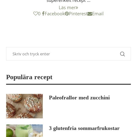
superenkelt recept …
Läs mer
0
Facebook
Pinterest
Email
Populära recept
Paleofrallor med zucchini
3 glutenfria sommarfrukostar