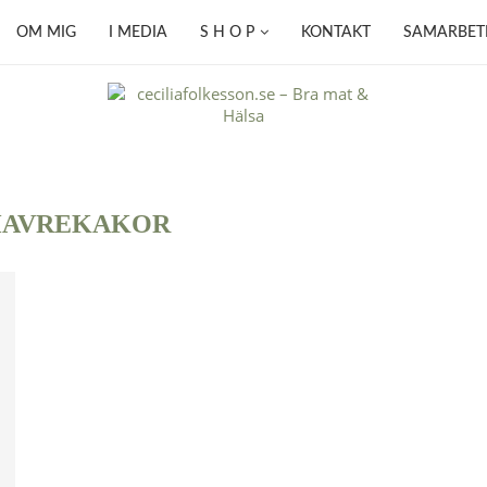
OM MIG
I MEDIA
S H O P
KONTAKT
SAMARBET
HAVREKAKOR