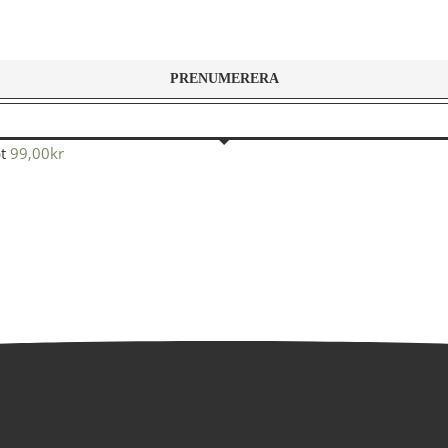
t
99,00
kr