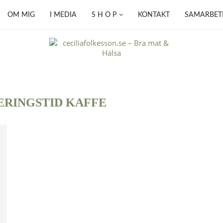
OM MIG
I MEDIA
S H O P
KONTAKT
SAMARBET
ERINGSTID KAFFE