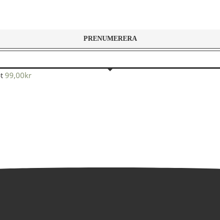
t
99,00
kr